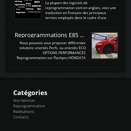
très fin et très léger , le faisceau de câbles
La plupart des logiciels de
pour alimenter la sonde , le cable pour la
reprogrammation sont en anglais, voici une
sonde AFR et bien sur la sonde. Elle est
traduction en Français des principaux
d'utilisation très simple , 2 boutons en
termes employés dans le cadre d'une
façade , mode et select. Il y a différentes
gestion moteur. Vous pouvez utiliser la
fonctions ...
fonction Ctrl + F pour rechercher un terme
N'hésitez pas à commenter si un terme
Reprogrammations E85 et SP98 pour Civic Type R FN2
vous semble mal traduit ou manquant, au
plaisir de lire votre retour sur cet article
Nous pouvons vous proposer différentes
NOMTERME
solutions orientés Perfs. ou orientés ECO
COMPLETTRADUCTIONVALEURS
OPTIONS PERFORMANCES
ATTENDUESIATIntake air
Reprogrammation sur Flashpro HONDATA
temperaturetemperature d'air
Reprog SP + Flashpro 1130€ TTC Reprog
d'admissiontemp ex. pour atmo -30- 80°C
E85 + Débridage injecteurs + Flashpro
moteurs suralsECT/CTSengine coolant
1220€ TTC Reprog E85 + SP98 + Débridage
temperaturetemperature ldr moteurtemp
Injecteurs + Flashpro 1370€ TTC Le
ex. a froid 80-100°C a ...
Flashpro permet un accès complet à tous
les paramètres moteur et ainsi une gestion
Catégories
précise et performante. Vous pourrez
basculer de la carto sans plomb à Ethanol à
Nos Services
l'aide du flashpro OPTION ECONOMIQUES
Reprogrammation
Reprog SP 98 sur le calculateur d'origine
Realisations
450€ TTC Un gain d'environ 10cv et 15nm
Contacts
...