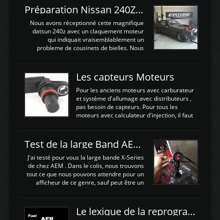
reprogrammé et les ...
d'augmenter la puissance de son moteur:
Préparation Nissan 240Z SR20DET
un watercooler a été ajouté. 300Cv sans
échangeurLa lotus équipée d'un Hondata
Nous avons réceptionné cette magnifique
Kpro et d'une large bande pour le réglage
datsun 240z avec un claquement moteur
Avantages et inconvénients d'un
qui indiquait vraisemblablement un
watercooler sur un moteur compressé: Un
probleme de cousinets de bielles. Nous
refroidissement plus efficace: La capacité
avons donc déposé cet ensemble moteur
calorifique de l'eau est bien plus
boite extrait d'une Nissan S13 avec
importante que celle de ...
SR20DET . Nous avons remplacé le
Les capteurs Moteurs
vilebrequin ainsi que la bielle abimée. Les
cylindres étant en bon état, nous avons
Pour les anciens moteurs avec carburateur
juste procédé à un déglaçage et au
et système d'allumage avec distributeurs ,
remplacement de la segmentation, ainsi
pas besoin de capteurs. Pour tous les
que la pompe à huile, Joint de culasse HKS,
moteurs avec calculateur d'injection, il faut
les joints de queue de soupapes OEM. Une
plusieurs capteurs . Les capteurs de
paire d'arbres a cames HKS est ajoutée
positions; Capteurs de positions Cames et
ainsi qu'un turbo GARETT ...
vilbrequin, Papillon, pedale.Les capteurs de
Test de la large Band AEM X-Series 30-0300
température; Eau, huile, échappement, air
d'admissionDébimetre (air)Les capteurs de
J'ai testé pour vous la large bande X-Series
pression; suralimentation, essence, huile,
de chez AEM . Dans le colis, nous trouvons
Capteurs de vitesse (boite ou roues) Les
tout ce que nous pouvons attendre pour un
Capteurs de position. Les capteurs de
afficheur de ce genre, sauf peut être un
position sont indispensables à une gestion
support Type POD pour l'installer sans faire
électronique. C'est avec ces ...
de trous dans le Tableau de bord :D
https://www.youtube.com/embed/KAVwZKm-
Le lexique de la reprogrammation Moteur
JiU Au Déballage nous trouvons , l'afficheur