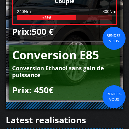
Couple
240Nm
300Nm
+25%
Prix:500 €
RENDEZ-
VOUS
Conversion E85
Conversion Ethanol sans gain de
puissance
Prix: 450€
RENDEZ-
VOUS
Latest realisations