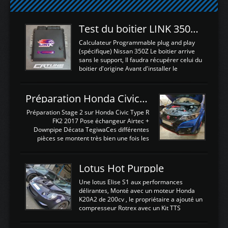
Test du boitier LINK 350Z Plugin ECU
Calculateur Programmable plug and play
(spécifique) Nissan 350Z Le boitier arrive
sans le support, Il faudra récupérer celui du
boitier d'origine Avant d'installer le
calculateur dans la voiture, nous allons
connecter le harness d'extension afin
d'envoyer l'information de la large bande
Préparation Honda Civic Type R FK2
dans le boitier. sydney sweeney deepfake
La sortie 0-5V de l'afr sera connectée sur
Préparation Stage 2 sur Honda Civic Type R
l'entrée AN Volt 8 et GndAN pour
FK2 2017 Pose échangeur Airtec +
Analogique, et Volt car l'information est une
Downpipe Décata TegiwaCes différentes
tension (Pas une résistance variable d'un
pièces se montent très bien une fois les
capteur de pression ou de température Il
passages de roues et l'imposant fond plat
est temps de brancher le ...
déposé. L'échangeur massif demande une
légere découpe du plastique inferieur,
Lotus Hot Purpple
negénant en rien la structure ou le
fonctionnement du fond plat. Une
Une lotus Elise S1 aux performances
reprogrammation Stage 2 est faite sur le
délirantes, Monté avec un moteur Honda
calculateur d'origine. Une alternative
K20A2 de 200cv , le propriétaire a ajouté un
économique au passage sur Hondata
compresseur Rotrex avec un Kit TTS
FlashproFK2 / Fk8. La Civic développe
performance . La puissance n'étant "que"
d'origine 310cv et 400Nn , Une fois
de 300cv, David a décidé de fiabiliser et