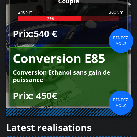
Couple
240Nm
300Nm
+25%
Prix:540 €
RENDEZ-
VOUS
Conversion E85
Conversion Ethanol sans gain de
puissance
Prix: 450€
RENDEZ-
VOUS
Latest realisations