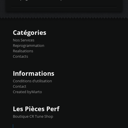
temperaturetemperature d'air
Reprog SP + Flashpro 1130€ TTC Reprog
d'admissiontemp ex. pour atmo -30- 80°C
E85 + Débridage injecteurs + Flashpro
moteurs suralsECT/CTSengine coolant
1220€ TTC Reprog E85 + SP98 + Débridage
temperaturetemperature ldr moteurtemp
Injecteurs + Flashpro 1370€ TTC Le
ex. a froid 80-100°C a ...
Flashpro permet un accès complet à tous
les paramètres moteur et ainsi une gestion
Catégories
précise et performante. Vous pourrez
basculer de la carto sans plomb à Ethanol à
Nos Services
l'aide du flashpro OPTION ECONOMIQUES
Reprogrammation
Reprog SP 98 sur le calculateur d'origine
Realisations
450€ TTC Un gain d'environ 10cv et 15nm
Contacts
...
Informations
Conditions d’utilisation
Contact
Created byMarto
Les Pièces Perf
Boutique CR Tune Shop