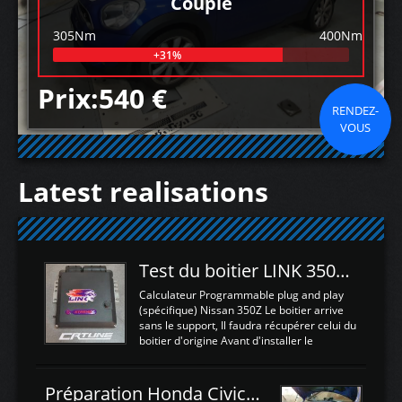
Couple
305Nm
400Nm
+31%
Prix:540 €
RENDEZ-
VOUS
Latest realisations
Test du boitier LINK 350Z Plugin ECU
Calculateur Programmable plug and play
(spécifique) Nissan 350Z Le boitier arrive
sans le support, Il faudra récupérer celui du
boitier d'origine Avant d'installer le
calculateur dans la voiture, nous allons
connecter le harness d'extension afin
d'envoyer l'information de la large bande
Préparation Honda Civic Type R FK2
dans le boitier. sydney sweeney deepfake