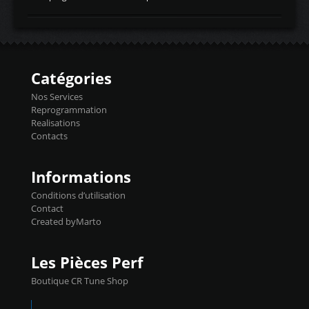
temperaturetemperature d'air
Reprog SP + Flashpro 1130€ TTC Reprog
d'admissiontemp ex. pour atmo -30- 80°C
E85 + Débridage injecteurs + Flashpro
moteurs suralsECT/CTSengine coolant
1220€ TTC Reprog E85 + SP98 + Débridage
temperaturetemperature ldr moteurtemp
Injecteurs + Flashpro 1370€ TTC Le
ex. a froid 80-100°C a ...
Flashpro permet un accès complet à tous
les paramètres moteur et ainsi une gestion
Catégories
précise et performante. Vous pourrez
basculer de la carto sans plomb à Ethanol à
Nos Services
l'aide du flashpro OPTION ECONOMIQUES
Reprogrammation
Reprog SP 98 sur le calculateur d'origine
Realisations
450€ TTC Un gain d'environ 10cv et 15nm
Contacts
...
Informations
Conditions d’utilisation
Contact
Created byMarto
Les Pièces Perf
Boutique CR Tune Shop