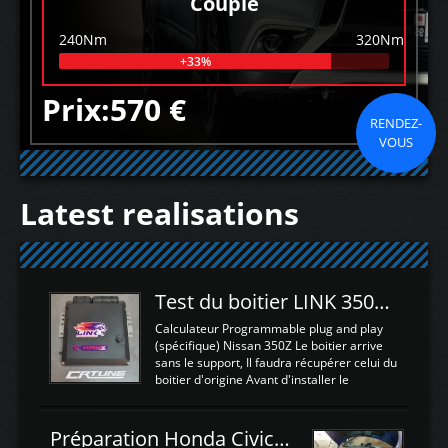
Couple
240Nm
320Nm
+33%
Prix:570 €
RENDEZ-
VOUS
Latest realisations
Test du boitier LINK 350Z Plugin ECU
Calculateur Programmable plug and play
(spécifique) Nissan 350Z Le boitier arrive
sans le support, Il faudra récupérer celui du
boitier d'origine Avant d'installer le
calculateur dans la voiture, nous allons
connecter le harness d'extension afin
d'envoyer l'information de la large bande
Préparation Honda Civic Type R FK2
dans le boitier. sydney sweeney deepfake