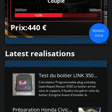
Couple
300Nm
368Nm
+23%
Prix:440 €
RENDEZ-
VOUS
Latest realisations
Test du boitier LINK 350Z Plugin ECU
Calculateur Programmable plug and play
(spécifique) Nissan 350Z Le boitier arrive
sans le support, Il faudra récupérer celui du
boitier d'origine Avant d'installer le
calculateur dans la voiture, nous allons
connecter le harness d'extension afin
d'envoyer l'information de la large bande
Préparation Honda Civic Type R FK2
dans le boitier. sydney sweeney deepfake