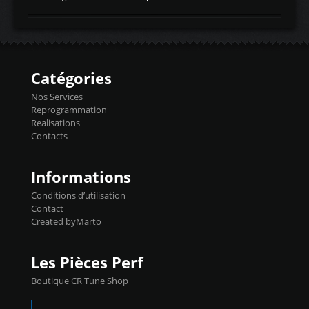
temperaturetemperature d'air
Reprog SP + Flashpro 1130€ TTC Reprog
d'admissiontemp ex. pour atmo -30- 80°C
E85 + Débridage injecteurs + Flashpro
moteurs suralsECT/CTSengine coolant
1220€ TTC Reprog E85 + SP98 + Débridage
temperaturetemperature ldr moteurtemp
Injecteurs + Flashpro 1370€ TTC Le
ex. a froid 80-100°C a ...
Flashpro permet un accès complet à tous
les paramètres moteur et ainsi une gestion
Catégories
précise et performante. Vous pourrez
basculer de la carto sans plomb à Ethanol à
Nos Services
l'aide du flashpro OPTION ECONOMIQUES
Reprogrammation
Reprog SP 98 sur le calculateur d'origine
Realisations
450€ TTC Un gain d'environ 10cv et 15nm
Contacts
...
Informations
Conditions d’utilisation
Contact
Created byMarto
Les Pièces Perf
Boutique CR Tune Shop