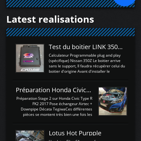
Latest realisations
Test du boitier LINK 350Z Plugin ECU
Calculateur Programmable plug and play
(spécifique) Nissan 350Z Le boitier arrive
sans le support, Il faudra récupérer celui du
boitier d'origine Avant d'installer le
calculateur dans la voiture, nous allons
connecter le harness d'extension afin
d'envoyer l'information de la large bande
Préparation Honda Civic Type R FK2
dans le boitier. sydney sweeney deepfake
La sortie 0-5V de l'afr sera connectée sur
Préparation Stage 2 sur Honda Civic Type R
l'entrée AN Volt 8 et GndAN pour
FK2 2017 Pose échangeur Airtec +
Analogique, et Volt car l'information est une
Downpipe Décata TegiwaCes différentes
tension (Pas une résistance variable d'un
pièces se montent très bien une fois les
capteur de pression ou de température Il
passages de roues et l'imposant fond plat
est temps de brancher le ...
déposé. L'échangeur massif demande une
légere découpe du plastique inferieur,
Lotus Hot Purpple
negénant en rien la structure ou le