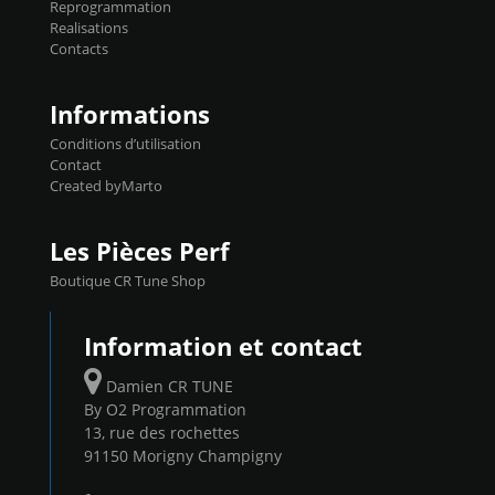
Reprogrammation
Reprog SP 98 sur le calculateur d'origine
Realisations
450€ TTC Un gain d'environ 10cv et 15nm
Contacts
...
Informations
Conditions d’utilisation
Contact
Created byMarto
Les Pièces Perf
Boutique CR Tune Shop
Information et contact
Damien CR TUNE
By O2 Programmation
13, rue des rochettes
91150 Morigny Champigny