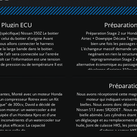
Z Plugin ECU
Préparation
spécifique) Nissan 350Z Le boitier
Préparation Stage 2 sur Hond
 celui du boitier d'origine Avant
Airtec + Downpipe Décata Tegiwa
 nous allons connecter le harness
bien une fois les passages 
e la large bande dans le boitier.
L'échangeur massif demande une 
e l'afr sera connectée sur l'entrée
negénant en rien la structur
lt car l'information est une tension
reprogrammation Stage 2 est
 de pression ou de température Il est
alternative économique au passage 
développe d'origine 310cv et
Préparati
irantes, Monté avec un moteur Honda
Nous avons réceptionné cette mag
 un compresseur Rotrex avec un Kit
moteur qui indiquait vraisem
que" de 300cv, David a décidé de
bielles. Nous avons donc déposé 
 son moteur: un watercooler a été
Nissan S13 avec SR20DET . Nous avo
uipée d'un Hondata Kpro et d'une
bielle abimée. Les cylindres étan
 inconvénients d'un watercooler sur
un déglaçage et au remplacement de
plus efficace: La capacité
huile, Joint de culasse HKS, les jo
te que celle de ...
d'arbres a cames HKS 