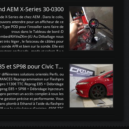
and AEM X-Series 30-0300
nde X-Series de chez AEM . Dans le colis,
ouvons attendre pour un afficheur de ce
t Type POD pour l'installer sans faire de
trous dans le Tableau de bord :D
/embed/KAVwZKm-JiU Au Déballage nous
 et très léger , le faisceau de câbles pour
a sonde AFR et bien sur la sonde. Elle est
 boutons en façade , mode et select. Il y a
différentes fonctions ...
Reprogrammations E85 et SP98 pour Civic Type R FN2
ifférentes solutions orientés Perfs. ou
MANCES Reprogrammation sur Flashpro
pro 1130€ TTC Reprog E85 + Débridage
eprog E85 + SP98 + Débridage Injecteurs
hpro permet un accès complet à tous les
ne gestion précise et performante. Vous
ans plomb à Ethanol à l'aide du flashpro
sur le calculateur d'origine 450€ TTC
Un gain d'environ 10cv et 15nm ...