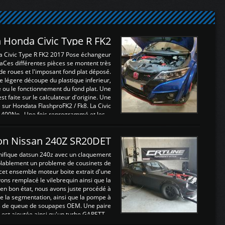
 Honda Civic Type R FK2
a Civic Type R FK2 2017 Pose échangeur
Ces différentes pièces se montent très
de roues et l'imposant fond plat déposé.
légere découpe du plastique inferieur,
e ou le fonctionnement du fond plat. Une
 faite sur le calculateur d'origine. Une
sur Hondata FlashproFK2 / Fk8. La Civic
 400Nn , Une fois reprogrammé et les ...
on Nissan 240Z SR20DET
nifique datsun 240z avec un claquement
blablement un probleme de cousinets de
cet ensemble moteur boite extrait d'une
ns remplacé le vilebrequin ainsi que la
t en bon état, nous avons juste procédé à
 la segmentation, ainsi que la pompe à
ints de queue de soupapes OEM. Une paire
est ajoutée ainsi qu'un turbo GARETT ...