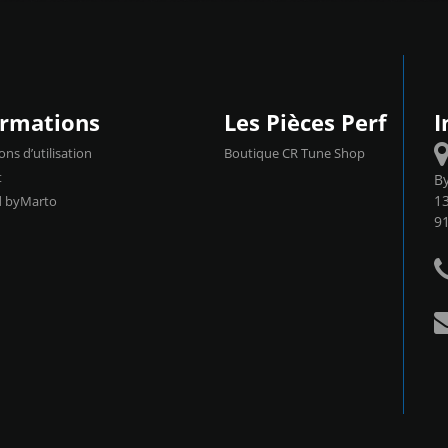
ormations
Les Pièces Perf
I
ons d’utilisation
Boutique CR Tune Shop
t
B
13
d byMarto
9