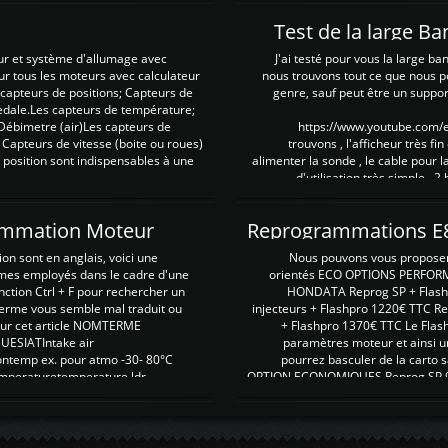
Test de la large B
ur et système d'allumage avec
J'ai testé pour vous la large ba
our tous les moteurs avec calculateur
nous trouvons tout ce que nous p
es capteurs de positions; Capteurs de
genre, sauf peut être un suppor
pedale.Les capteurs de température;
Débimetre (air)Les capteurs de
https://www.youtube.com
 Capteurs de vitesse (boite ou roues)
trouvons , l'afficheur très fin
 position sont indispensables à une
alimenter la sonde , le cable pour l
d'utilisation très simple , 2
rammation Moteur
on sont en anglais, voici une
Nous pouvons vous proposer d
rmes employés dans le cadre d'une
orientés ECO OPTIONS PERFOR
nction Ctrl + F pour rechercher un
HONDATA Reprog SP + Flash
erme vous semble mal traduit ou
injecteurs + Flashpro 1220€ TTC R
r sur cet article NOMTERME
+ Flashpro 1370€ TTC Le Flas
SIATIntake air
paramètres moteur et ainsi u
ontemp ex. pour atmo -30- 80°C
pourrez basculer de la carto s
emperaturetemperature ldr
OPTION ECONOMIQUES Reprog SP 98 