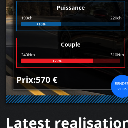
Puissance
190ch
220ch
+16%
Couple
240Nm
310Nm
+29%
Prix:570 €
RENDEZ
VOUS
Latest realisatio