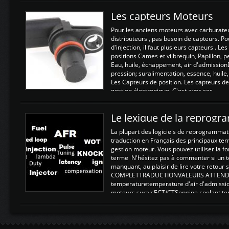
Les capteurs Moteurs
Pour les anciens moteurs avec carburate
distributeurs , pas besoin de capteurs. P
d'injection, il faut plusieurs capteurs . L
positions Cames et vilbrequin, Papillon, 
Eau, huile, échappement, air d'admission
pression; suralimentation, essence, huile,
Les Capteurs de position. Les capteurs de
gestion électronique. C'est avec ces ...
Le lexique de la reprog
La plupart des logiciels de reprogrammati
traduction en Français des principaux te
gestion moteur. Vous pouvez utiliser la fo
terme N'hésitez pas à commenter si un t
manquant, au plaisir de lire votre retou
COMPLETTRADUCTIONVALEURS ATTENDUE
temperaturetemperature d'air d'admissi
moteurs suralsECT/CTSengine coolant t
moteurtemp ex. a froid 80-100°C a ...