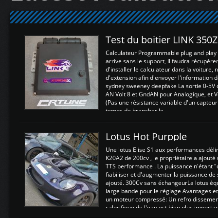
Test du boitier LINK 350
Calculateur Programmable plug and play (
arrive sans le support, Il faudra récupérer
d'installer le calculateur dans la voiture,
d'extension afin d'envoyer l'information d
sydney sweeney deepfake La sortie 0-5V d
AN Volt 8 et GndAN pour Analogique, et Vo
(Pas une résistance variable d'un capteur
temps de brancher le ...
Lotus Hot Purpple
Une lotus Elise S1 aux performances dél
K20A2 de 200cv , le propriétaire a ajouté
TTS performance . La puissance n'étant "
fiabiliser et d'augmenter la puissance de
ajouté. 300Cv sans échangeurLa lotus éq
large bande pour le réglage Avantages et
un moteur compressé: Un refroidissement 
calorifique de l'eau est bien plus importan