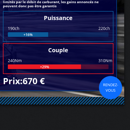
limités par le débit de carburant, les gains annoncés ne
peuvent donc pas être garantis
Puissance
190ch
220ch
+16%
Couple
240Nm
310Nm
+29%
Prix:670 €
RENDEZ-
VOUS