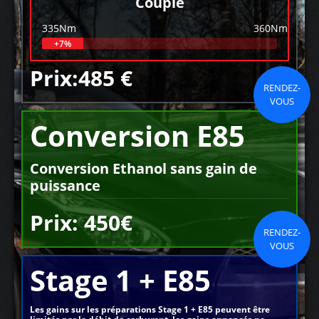
Couple
335Nm
360Nm
+7%
Prix:485 €
RENDEZ-
VOUS
Conversion E85
Conversion Ethanol sans gain de
puissance
Prix: 450€
RENDEZ-
VOUS
Stage 1 + E85
Les gains sur les préparations Stage 1 + E85 peuvent être