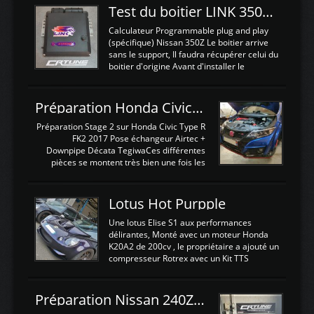
Test du boitier LINK 350Z Plugin ECU
Calculateur Programmable plug and play
(spécifique) Nissan 350Z Le boitier arrive
sans le support, Il faudra récupérer celui du
boitier d'origine Avant d'installer le
calculateur dans la voiture, nous allons
connecter le harness d'extension afin
d'envoyer l'information de la large bande
Préparation Honda Civic Type R FK2
dans le boitier. sydney sweeney deepfake
La sortie 0-5V de l'afr sera connectée sur
Préparation Stage 2 sur Honda Civic Type R
l'entrée AN Volt 8 et GndAN pour
FK2 2017 Pose échangeur Airtec +
Analogique, et Volt car l'information est une
Downpipe Décata TegiwaCes différentes
tension (Pas une résistance variable d'un
pièces se montent très bien une fois les
capteur de pression ou de température Il
passages de roues et l'imposant fond plat
est temps de brancher le ...
déposé. L'échangeur massif demande une
légere découpe du plastique inferieur,
Lotus Hot Purpple
negénant en rien la structure ou le
fonctionnement du fond plat. Une
Une lotus Elise S1 aux performances
reprogrammation Stage 2 est faite sur le
délirantes, Monté avec un moteur Honda
calculateur d'origine. Une alternative
K20A2 de 200cv , le propriétaire a ajouté un
économique au passage sur Hondata
compresseur Rotrex avec un Kit TTS
FlashproFK2 / Fk8. La Civic développe
performance . La puissance n'étant "que"
d'origine 310cv et 400Nn , Une fois
de 300cv, David a décidé de fiabiliser et
reprogrammé et les ...
d'augmenter la puissance de son moteur:
Préparation Nissan 240Z SR20DET
un watercooler a été ajouté. 300Cv sans