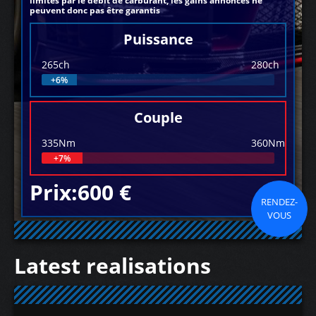
limités par le débit de carburant, les gains annoncés ne
peuvent donc pas être garantis
Puissance
265ch
280ch
+6%
Couple
335Nm
360Nm
+7%
Prix:600 €
RENDEZ-
VOUS
Latest realisations