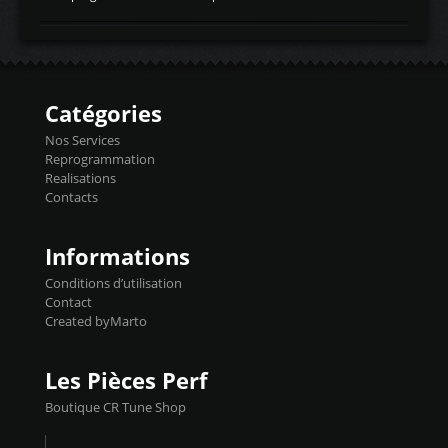
temperaturetemperature d'air
Reprog SP + Flashpro 1130€ TTC Reprog
d'admissiontemp ex. pour atmo -30- 80°C
E85 + Débridage injecteurs + Flashpro
moteurs suralsECT/CTSengine coolant
1220€ TTC Reprog E85 + SP98 + Débridage
temperaturetemperature ldr moteurtemp
Injecteurs + Flashpro 1370€ TTC Le
ex. a froid 80-100°C a ...
Flashpro permet un accès complet à tous
les paramètres moteur et ainsi une gestion
Catégories
précise et performante. Vous pourrez
basculer de la carto sans plomb à Ethanol à
Nos Services
l'aide du flashpro OPTION ECONOMIQUES
Reprogrammation
Reprog SP 98 sur le calculateur d'origine
Realisations
450€ TTC Un gain d'environ 10cv et 15nm
Contacts
...
Informations
Conditions d’utilisation
Contact
Created byMarto
Les Pièces Perf
Boutique CR Tune Shop