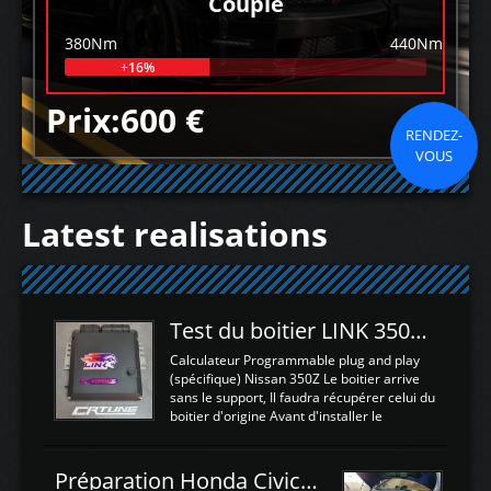
Couple
380Nm
440Nm
+16%
Prix:600 €
RENDEZ-
VOUS
Latest realisations
Test du boitier LINK 350Z Plugin ECU
Calculateur Programmable plug and play
(spécifique) Nissan 350Z Le boitier arrive
sans le support, Il faudra récupérer celui du
boitier d'origine Avant d'installer le
calculateur dans la voiture, nous allons
connecter le harness d'extension afin
d'envoyer l'information de la large bande
Préparation Honda Civic Type R FK2
dans le boitier. sydney sweeney deepfake