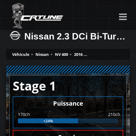
Nissan 2.3 DCi Bi-Turbo (Euro 6) 170ch
Véhicule
Nissan
NV 400
2016 ...
Stage 1
Puissance
170ch
210ch
+24%