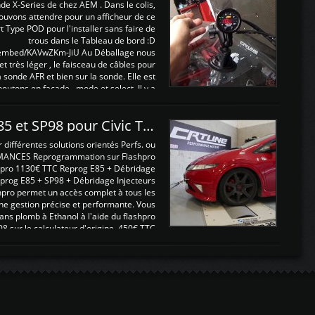
nde X-Series de chez AEM . Dans le colis,
ouvons attendre pour un afficheur de ce
t Type POD pour l'installer sans faire de
trous dans le Tableau de bord :D
/embed/KAVwZKm-JiU Au Déballage nous
 et très léger , le faisceau de câbles pour
a sonde AFR et bien sur la sonde. Elle est
 boutons en façade , mode et select. Il y a
différentes fonctions ...
Reprogrammations E85 et SP98 pour Civic Type R FN2
ifférentes solutions orientés Perfs. ou
MANCES Reprogrammation sur Flashpro
pro 1130€ TTC Reprog E85 + Débridage
eprog E85 + SP98 + Débridage Injecteurs
hpro permet un accès complet à tous les
ne gestion précise et performante. Vous
ans plomb à Ethanol à l'aide du flashpro
sur le calculateur d'origine 450€ TTC
Un gain d'environ 10cv et 15nm ...