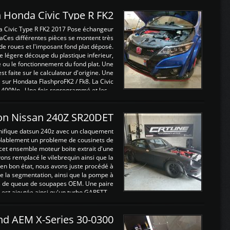
 Honda Civic Type R FK2
a Civic Type R FK2 2017 Pose échangeur
Ces différentes pièces se montent très
de roues et l'imposant fond plat déposé.
légere découpe du plastique inferieur,
e ou le fonctionnement du fond plat. Une
 faite sur le calculateur d'origine. Une
sur Hondata FlashproFK2 / Fk8. La Civic
 400Nn , Une fois reprogrammé et les ...
on Nissan 240Z SR20DET
nifique datsun 240z avec un claquement
blablement un probleme de cousinets de
cet ensemble moteur boite extrait d'une
ns remplacé le vilebrequin ainsi que la
t en bon état, nous avons juste procédé à
 la segmentation, ainsi que la pompe à
ints de queue de soupapes OEM. Une paire
est ajoutée ainsi qu'un turbo GARETT ...
and AEM X-Series 30-0300