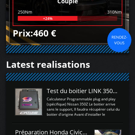
Couple
250Nm
310Nm
+24%
Prix:460 €
RENDEZ-
VOUS
Latest realisations
Test du boitier LINK 350Z Plugin ECU
Calculateur Programmable plug and play
(spécifique) Nissan 350Z Le boitier arrive
sans le support, Il faudra récupérer celui du
boitier d'origine Avant d'installer le
calculateur dans la voiture, nous allons
connecter le harness d'extension afin
d'envoyer l'information de la large bande
Préparation Honda Civic Type R FK2
dans le boitier. sydney sweeney deepfake