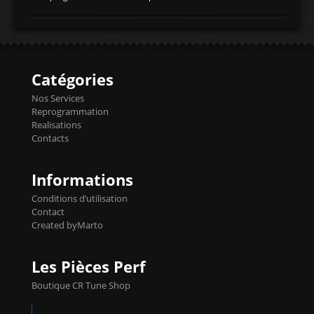
temperaturetemperature d'air
Reprog SP + Flashpro 1130€ TTC Reprog
d'admissiontemp ex. pour atmo -30- 80°C
E85 + Débridage injecteurs + Flashpro
moteurs suralsECT/CTSengine coolant
1220€ TTC Reprog E85 + SP98 + Débridage
temperaturetemperature ldr moteurtemp
Injecteurs + Flashpro 1370€ TTC Le
ex. a froid 80-100°C a ...
Flashpro permet un accès complet à tous
les paramètres moteur et ainsi une gestion
Catégories
précise et performante. Vous pourrez
basculer de la carto sans plomb à Ethanol à
Nos Services
l'aide du flashpro OPTION ECONOMIQUES
Reprogrammation
Reprog SP 98 sur le calculateur d'origine
Realisations
450€ TTC Un gain d'environ 10cv et 15nm
Contacts
...
Informations
Conditions d’utilisation
Contact
Created byMarto
Les Pièces Perf
Boutique CR Tune Shop