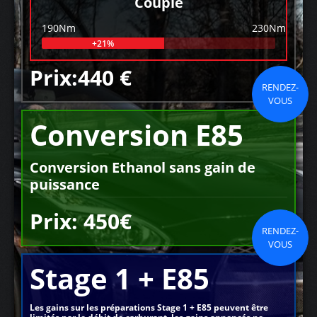
Couple
190Nm
230Nm
+21%
Prix:440 €
RENDEZ-
VOUS
Conversion E85
Conversion Ethanol sans gain de
puissance
Prix: 450€
RENDEZ-
VOUS
Stage 1 + E85
Les gains sur les préparations Stage 1 + E85 peuvent être