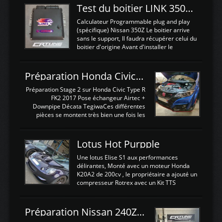
Test du boitier LINK 350Z Plugin ECU
Calculateur Programmable plug and play
(spécifique) Nissan 350Z Le boitier arrive
sans le support, Il faudra récupérer celui du
boitier d'origine Avant d'installer le
calculateur dans la voiture, nous allons
connecter le harness d'extension afin
d'envoyer l'information de la large bande
Préparation Honda Civic Type R FK2
dans le boitier. sydney sweeney deepfake
La sortie 0-5V de l'afr sera connectée sur
Préparation Stage 2 sur Honda Civic Type R
l'entrée AN Volt 8 et GndAN pour
FK2 2017 Pose échangeur Airtec +
Analogique, et Volt car l'information est une
Downpipe Décata TegiwaCes différentes
tension (Pas une résistance variable d'un
pièces se montent très bien une fois les
capteur de pression ou de température Il
passages de roues et l'imposant fond plat
est temps de brancher le ...
déposé. L'échangeur massif demande une
légere découpe du plastique inferieur,
Lotus Hot Purpple
negénant en rien la structure ou le
fonctionnement du fond plat. Une
Une lotus Elise S1 aux performances
reprogrammation Stage 2 est faite sur le
délirantes, Monté avec un moteur Honda
calculateur d'origine. Une alternative
K20A2 de 200cv , le propriétaire a ajouté un
économique au passage sur Hondata
compresseur Rotrex avec un Kit TTS
FlashproFK2 / Fk8. La Civic développe
performance . La puissance n'étant "que"
d'origine 310cv et 400Nn , Une fois
de 300cv, David a décidé de fiabiliser et
reprogrammé et les ...
d'augmenter la puissance de son moteur:
Préparation Nissan 240Z SR20DET
un watercooler a été ajouté. 300Cv sans