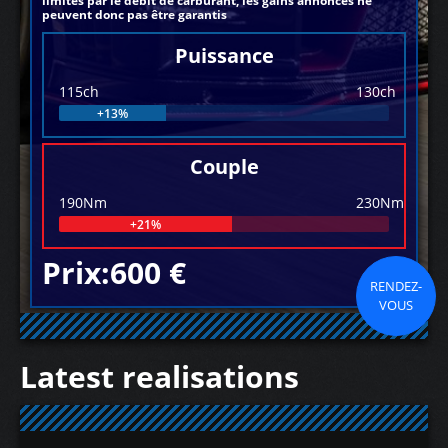
limités par le débit de carburant, les gains annoncés ne
peuvent donc pas être garantis
Puissance
115ch
130ch
+13%
Couple
190Nm
230Nm
+21%
Prix:600 €
RENDEZ-
VOUS
Latest realisations