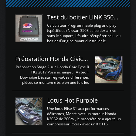
Test du boitier LINK 350Z Plugin ECU
Calculateur Programmable plug and play
(spécifique) Nissan 350Z Le boitier arrive
sans le support, Il faudra récupérer celui du
boitier d'origine Avant d'installer le
calculateur dans la voiture, nous allons
connecter le harness d'extension afin
d'envoyer l'information de la large bande
Préparation Honda Civic Type R FK2
dans le boitier. sydney sweeney deepfake
La sortie 0-5V de l'afr sera connectée sur
Préparation Stage 2 sur Honda Civic Type R
l'entrée AN Volt 8 et GndAN pour
FK2 2017 Pose échangeur Airtec +
Analogique, et Volt car l'information est une
Downpipe Décata TegiwaCes différentes
tension (Pas une résistance variable d'un
pièces se montent très bien une fois les
capteur de pression ou de température Il
passages de roues et l'imposant fond plat
est temps de brancher le ...
déposé. L'échangeur massif demande une
légere découpe du plastique inferieur,
Lotus Hot Purpple
negénant en rien la structure ou le
fonctionnement du fond plat. Une
Une lotus Elise S1 aux performances
reprogrammation Stage 2 est faite sur le
délirantes, Monté avec un moteur Honda
calculateur d'origine. Une alternative
K20A2 de 200cv , le propriétaire a ajouté un
économique au passage sur Hondata
compresseur Rotrex avec un Kit TTS
FlashproFK2 / Fk8. La Civic développe
performance . La puissance n'étant "que"
d'origine 310cv et 400Nn , Une fois
de 300cv, David a décidé de fiabiliser et