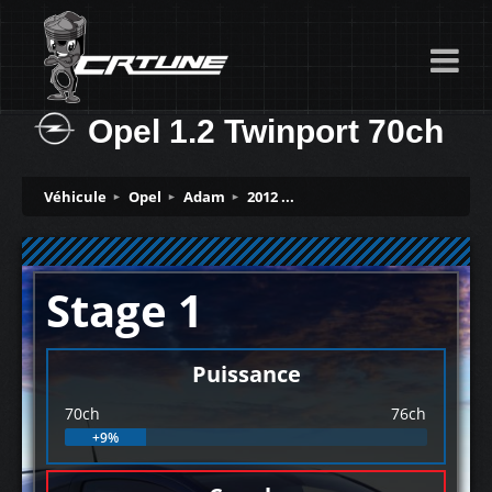
Opel 1.2 Twinport 70ch
Véhicule
Opel
Adam
2012 ...
Stage 1
Puissance
70ch
76ch
+9%