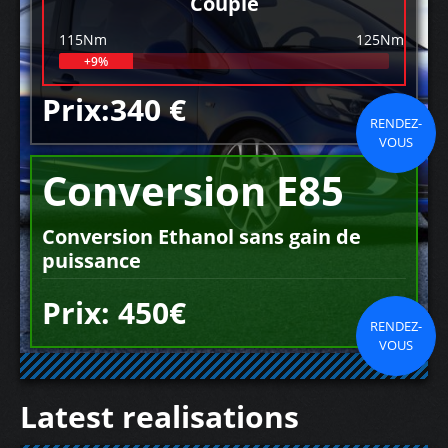
Couple
115Nm
125Nm
+9%
Prix:340 €
RENDEZ-
VOUS
Conversion E85
Conversion Ethanol sans gain de
puissance
Prix: 450€
RENDEZ-
VOUS
Latest realisations