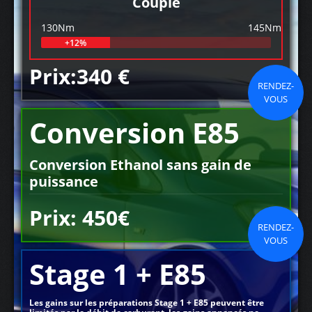
Couple
130Nm
145Nm
+12%
Prix:340 €
RENDEZ-
VOUS
Conversion E85
Conversion Ethanol sans gain de
puissance
Prix: 450€
RENDEZ-
VOUS
Stage 1 + E85
Les gains sur les préparations Stage 1 + E85 peuvent être