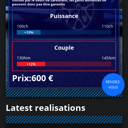
limités par le débit de carburant, les gains annoncés ne
peuvent donc pas être garantis
Puissance
100ch
110ch
+10%
Couple
130Nm
145Nm
+12%
Prix:600 €
RENDEZ-
VOUS
Latest realisations