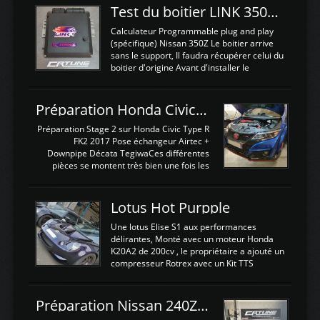
Test du boitier LINK 350Z Plugin ECU
Calculateur Programmable plug and play
(spécifique) Nissan 350Z Le boitier arrive
sans le support, Il faudra récupérer celui du
boitier d'origine Avant d'installer le
calculateur dans la voiture, nous allons
connecter le harness d'extension afin
d'envoyer l'information de la large bande
Préparation Honda Civic Type R FK2
dans le boitier. sydney sweeney deepfake
La sortie 0-5V de l'afr sera connectée sur
Préparation Stage 2 sur Honda Civic Type R
l'entrée AN Volt 8 et GndAN pour
FK2 2017 Pose échangeur Airtec +
Analogique, et Volt car l'information est une
Downpipe Décata TegiwaCes différentes
tension (Pas une résistance variable d'un
pièces se montent très bien une fois les
capteur de pression ou de température Il
passages de roues et l'imposant fond plat
est temps de brancher le ...
déposé. L'échangeur massif demande une
légere découpe du plastique inferieur,
Lotus Hot Purpple
negénant en rien la structure ou le
fonctionnement du fond plat. Une
Une lotus Elise S1 aux performances
reprogrammation Stage 2 est faite sur le
délirantes, Monté avec un moteur Honda
calculateur d'origine. Une alternative
K20A2 de 200cv , le propriétaire a ajouté un
économique au passage sur Hondata
compresseur Rotrex avec un Kit TTS
FlashproFK2 / Fk8. La Civic développe
performance . La puissance n'étant "que"
d'origine 310cv et 400Nn , Une fois
de 300cv, David a décidé de fiabiliser et
reprogrammé et les ...
d'augmenter la puissance de son moteur:
Préparation Nissan 240Z SR20DET
un watercooler a été ajouté. 300Cv sans