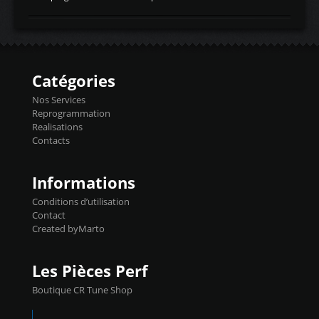
temperaturetemperature d'air
Reprog SP + Flashpro 1130€ TTC Reprog
d'admissiontemp ex. pour atmo -30- 80°C
E85 + Débridage injecteurs + Flashpro
moteurs suralsECT/CTSengine coolant
1220€ TTC Reprog E85 + SP98 + Débridage
temperaturetemperature ldr moteurtemp
Injecteurs + Flashpro 1370€ TTC Le
ex. a froid 80-100°C a ...
Flashpro permet un accès complet à tous
les paramètres moteur et ainsi une gestion
Catégories
précise et performante. Vous pourrez
basculer de la carto sans plomb à Ethanol à
Nos Services
l'aide du flashpro OPTION ECONOMIQUES
Reprogrammation
Reprog SP 98 sur le calculateur d'origine
Realisations
450€ TTC Un gain d'environ 10cv et 15nm
Contacts
...
Informations
Conditions d’utilisation
Contact
Created byMarto
Les Pièces Perf
Boutique CR Tune Shop