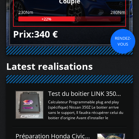
Couple
230Nm
280Nm
+22%
Prix:340 €
RENDEZ-
VOUS
Latest realisations
Test du boitier LINK 350Z Plugin ECU
Calculateur Programmable plug and play
(spécifique) Nissan 350Z Le boitier arrive
sans le support, Il faudra récupérer celui du
boitier d'origine Avant d'installer le
calculateur dans la voiture, nous allons
connecter le harness d'extension afin
d'envoyer l'information de la large bande
Préparation Honda Civic Type R FK2
dans le boitier. sydney sweeney deepfake