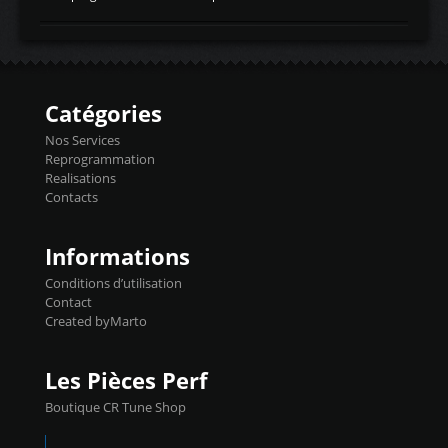
temperaturetemperature d'air
Reprog SP + Flashpro 1130€ TTC Reprog
d'admissiontemp ex. pour atmo -30- 80°C
E85 + Débridage injecteurs + Flashpro
moteurs suralsECT/CTSengine coolant
1220€ TTC Reprog E85 + SP98 + Débridage
temperaturetemperature ldr moteurtemp
Injecteurs + Flashpro 1370€ TTC Le
ex. a froid 80-100°C a ...
Flashpro permet un accès complet à tous
les paramètres moteur et ainsi une gestion
Catégories
précise et performante. Vous pourrez
basculer de la carto sans plomb à Ethanol à
Nos Services
l'aide du flashpro OPTION ECONOMIQUES
Reprogrammation
Reprog SP 98 sur le calculateur d'origine
Realisations
450€ TTC Un gain d'environ 10cv et 15nm
Contacts
...
Informations
Conditions d’utilisation
Contact
Created byMarto
Les Pièces Perf
Boutique CR Tune Shop