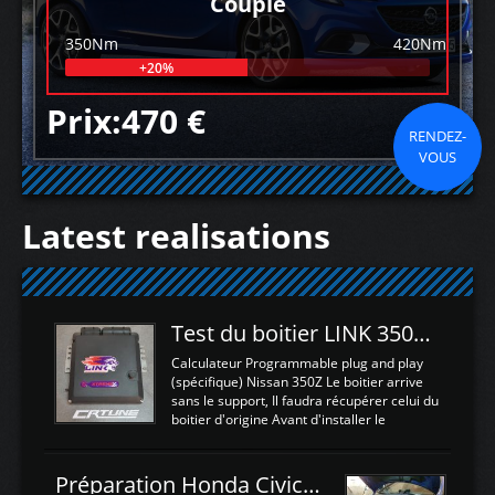
Couple
350Nm
420Nm
+20%
Prix:470 €
RENDEZ-
VOUS
Latest realisations
Test du boitier LINK 350Z Plugin ECU
Calculateur Programmable plug and play
(spécifique) Nissan 350Z Le boitier arrive
sans le support, Il faudra récupérer celui du
boitier d'origine Avant d'installer le
calculateur dans la voiture, nous allons
connecter le harness d'extension afin
d'envoyer l'information de la large bande
Préparation Honda Civic Type R FK2
dans le boitier. sydney sweeney deepfake