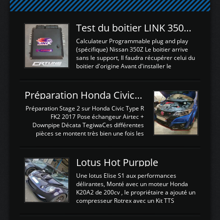
Test du boitier LINK 350Z Plugin ECU
Calculateur Programmable plug and play
(spécifique) Nissan 350Z Le boitier arrive
sans le support, Il faudra récupérer celui du
boitier d'origine Avant d'installer le
calculateur dans la voiture, nous allons
connecter le harness d'extension afin
d'envoyer l'information de la large bande
Préparation Honda Civic Type R FK2
dans le boitier. sydney sweeney deepfake
La sortie 0-5V de l'afr sera connectée sur
Préparation Stage 2 sur Honda Civic Type R
l'entrée AN Volt 8 et GndAN pour
FK2 2017 Pose échangeur Airtec +
Analogique, et Volt car l'information est une
Downpipe Décata TegiwaCes différentes
tension (Pas une résistance variable d'un
pièces se montent très bien une fois les
capteur de pression ou de température Il
passages de roues et l'imposant fond plat
est temps de brancher le ...
déposé. L'échangeur massif demande une
légere découpe du plastique inferieur,
Lotus Hot Purpple
negénant en rien la structure ou le
fonctionnement du fond plat. Une
Une lotus Elise S1 aux performances
reprogrammation Stage 2 est faite sur le
délirantes, Monté avec un moteur Honda
calculateur d'origine. Une alternative
K20A2 de 200cv , le propriétaire a ajouté un
économique au passage sur Hondata
compresseur Rotrex avec un Kit TTS
FlashproFK2 / Fk8. La Civic développe
performance . La puissance n'étant "que"
d'origine 310cv et 400Nn , Une fois
de 300cv, David a décidé de fiabiliser et