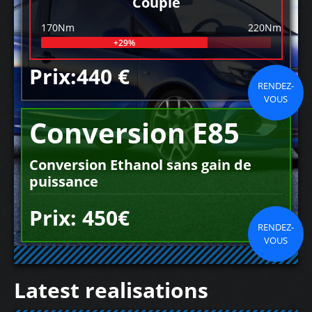
Couple
170Nm
220Nm
+29%
Prix:440 €
RENDEZ-
VOUS
Conversion E85
Conversion Ethanol sans gain de
puissance
Prix: 450€
RENDEZ-
VOUS
Latest realisations