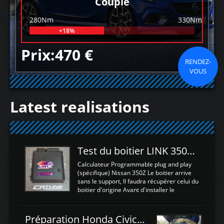
Couple
280Nm
330Nm
+18%
Prix:470 €
RENDEZ-
VOUS
Latest realisations
Test du boitier LINK 350Z Plugin ECU
Calculateur Programmable plug and play
(spécifique) Nissan 350Z Le boitier arrive
sans le support, Il faudra récupérer celui du
boitier d'origine Avant d'installer le
calculateur dans la voiture, nous allons
connecter le harness d'extension afin
d'envoyer l'information de la large bande
Préparation Honda Civic Type R FK2
dans le boitier. sydney sweeney deepfake