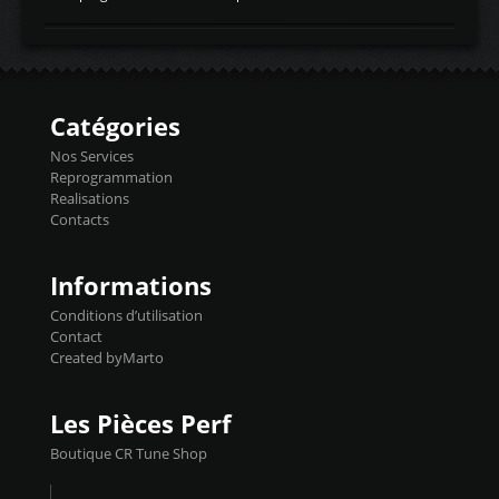
temperaturetemperature d'air
Reprog SP + Flashpro 1130€ TTC Reprog
d'admissiontemp ex. pour atmo -30- 80°C
E85 + Débridage injecteurs + Flashpro
moteurs suralsECT/CTSengine coolant
1220€ TTC Reprog E85 + SP98 + Débridage
temperaturetemperature ldr moteurtemp
Injecteurs + Flashpro 1370€ TTC Le
ex. a froid 80-100°C a ...
Flashpro permet un accès complet à tous
les paramètres moteur et ainsi une gestion
Catégories
précise et performante. Vous pourrez
basculer de la carto sans plomb à Ethanol à
Nos Services
l'aide du flashpro OPTION ECONOMIQUES
Reprogrammation
Reprog SP 98 sur le calculateur d'origine
Realisations
450€ TTC Un gain d'environ 10cv et 15nm
Contacts
...
Informations
Conditions d’utilisation
Contact
Created byMarto
Les Pièces Perf
Boutique CR Tune Shop