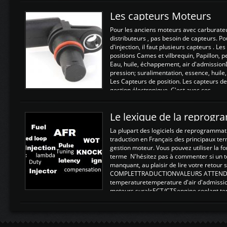
Les capteurs Moteurs
Pour les anciens moteurs avec carburate
distributeurs , pas besoin de capteurs. P
d'injection, il faut plusieurs capteurs . L
positions Cames et vilbrequin, Papillon, 
Eau, huile, échappement, air d'admission
pression; suralimentation, essence, huile,
Les Capteurs de position. Les capteurs de
gestion électronique. C'est avec ces ...
Le lexique de la reprog
La plupart des logiciels de reprogrammati
traduction en Français des principaux te
gestion moteur. Vous pouvez utiliser la fo
terme N'hésitez pas à commenter si un t
manquant, au plaisir de lire votre retou
COMPLETTRADUCTIONVALEURS ATTENDUE
temperaturetemperature d'air d'admissi
moteurs suralsECT/CTSengine coolant t
moteurtemp ex. a froid 80-100°C a ...