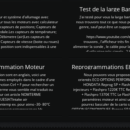
Test de la large B
ur et système d'allumage avec
J'ai testé pour vous la large ba
our tous les moteurs avec calculateur
nous trouvons tout ce que nous p
es capteurs de positions; Capteurs de
genre, sauf peut être un suppor
pedale.Les capteurs de température;
Débimetre (air)Les capteurs de
https://www.youtube.com
 Capteurs de vitesse (boite ou roues)
trouvons , l'afficheur très fin
 position sont indispensables à une
alimenter la sonde , le cable pour l
d'utilisation très simple , 2
rammation Moteur
on sont en anglais, voici une
Nous pouvons vous proposer d
rmes employés dans le cadre d'une
orientés ECO OPTIONS PERFOR
nction Ctrl + F pour rechercher un
HONDATA Reprog SP + Flash
erme vous semble mal traduit ou
injecteurs + Flashpro 1220€ TTC R
r sur cet article NOMTERME
+ Flashpro 1370€ TTC Le Flas
SIATIntake air
paramètres moteur et ainsi u
ontemp ex. pour atmo -30- 80°C
pourrez basculer de la carto s
emperaturetemperature ldr
OPTION ECONOMIQUES Reprog SP 98 