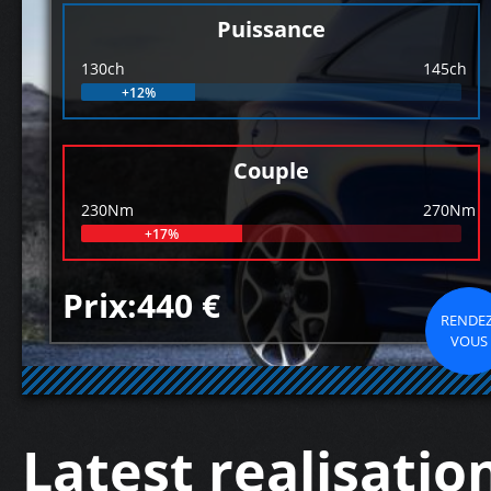
Puissance
130ch
145ch
+12%
Couple
230Nm
270Nm
+17%
Prix:440 €
RENDEZ
VOUS
Latest realisatio