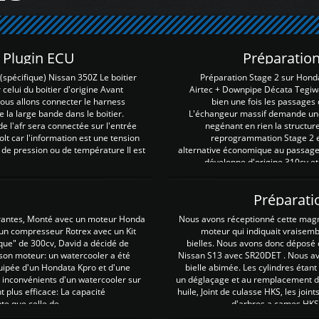
Z Plugin ECU
Préparation
spécifique) Nissan 350Z Le boitier
Préparation Stage 2 sur Hond
 celui du boitier d'origine Avant
Airtec + Downpipe Décata Tegiwa
 nous allons connecter le harness
bien une fois les passages 
e la large bande dans le boitier.
L'échangeur massif demande une 
e l'afr sera connectée sur l'entrée
negénant en rien la structur
lt car l'information est une tension
reprogrammation Stage 2 est
 de pression ou de température Il est
alternative économique au passage 
développe d'origine 310cv et
Préparati
irantes, Monté avec un moteur Honda
Nous avons réceptionné cette mag
 un compresseur Rotrex avec un Kit
moteur qui indiquait vraisem
que" de 300cv, David a décidé de
bielles. Nous avons donc déposé 
 son moteur: un watercooler a été
Nissan S13 avec SR20DET . Nous avo
uipée d'un Hondata Kpro et d'une
bielle abimée. Les cylindres étan
 inconvénients d'un watercooler sur
un déglaçage et au remplacement de
plus efficace: La capacité
huile, Joint de culasse HKS, les jo
te que celle de ...
d'arbres a cames HKS 