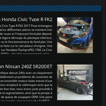
 Honda Civic Type R FK2
a Civic Type R FK2 2017 Pose échangeur
Ces différentes pièces se montent très
de roues et l'imposant fond plat déposé.
légere découpe du plastique inferieur,
e ou le fonctionnement du fond plat. Une
 faite sur le calculateur d'origine. Une
sur Hondata FlashproFK2 / Fk8. La Civic
 400Nn , Une fois reprogrammé et les ...
on Nissan 240Z SR20DET
nifique datsun 240z avec un claquement
blablement un probleme de cousinets de
cet ensemble moteur boite extrait d'une
ns remplacé le vilebrequin ainsi que la
t en bon état, nous avons juste procédé à
 la segmentation, ainsi que la pompe à
ints de queue de soupapes OEM. Une paire
est ajoutée ainsi qu'un turbo GARETT ...