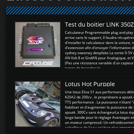
Test du boitier LINK 350
Calculateur Programmable plug and play (
arrive sans le support, Il faudra récupérer
d'installer le calculateur dans la voiture,
d'extension afin d'envoyer l'information d
sydney sweeney deepfake La sortie 0-5V d
AN Volt 8 et GndAN pour Analogique, et Vo
(Pas une résistance variable d'un capteur
temps de brancher le ...
Lotus Hot Purpple
Une lotus Elise S1 aux performances dél
K20A2 de 200cv , le propriétaire a ajouté
TTS performance . La puissance n'étant "
fiabiliser et d'augmenter la puissance de
ajouté. 300Cv sans échangeurLa lotus éq
large bande pour le réglage Avantages et
un moteur compressé: Un refroidissement 
calorifique de l'eau est bien plus importan