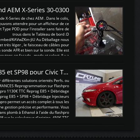
and AEM X-Series 30-0300
nde X-Series de chez AEM . Dans le colis,
ouvons attendre pour un afficheur de ce
t Type POD pour l'installer sans faire de
trous dans le Tableau de bord :D
/embed/KAVwZKm-JiU Au Déballage nous
 et très léger , le faisceau de câbles pour
a sonde AFR et bien sur la sonde. Elle est
 boutons en façade , mode et select. Il y a
différentes fonctions ...
Reprogrammations E85 et SP98 pour Civic Type R FN2
ifférentes solutions orientés Perfs. ou
MANCES Reprogrammation sur Flashpro
pro 1130€ TTC Reprog E85 + Débridage
eprog E85 + SP98 + Débridage Injecteurs
hpro permet un accès complet à tous les
ne gestion précise et performante. Vous
ans plomb à Ethanol à l'aide du flashpro
sur le calculateur d'origine 450€ TTC
Un gain d'environ 10cv et 15nm ...