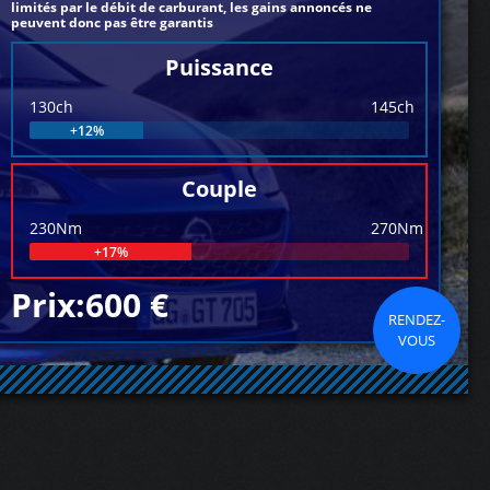
limités par le débit de carburant, les gains annoncés ne
peuvent donc pas être garantis
Puissance
130ch
145ch
+12%
Couple
230Nm
270Nm
+17%
Prix:600 €
RENDEZ-
VOUS