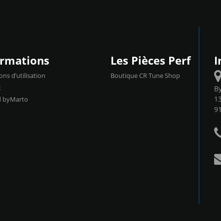
ormations
Les Pièces Perf
I
ons d’utilisation
Boutique CR Tune Shop
t
B
13
d byMarto
9