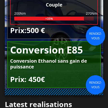
Couple
200Nm
270Nm
+35%
Prix:500 €
RENDEZ-
VOUS
Conversion E85
Conversion Ethanol sans gain de
puissance
Prix: 450€
RENDEZ-
VOUS
Latest realisations