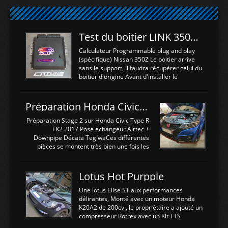
Test du boitier LINK 350Z Plugin ECU
Calculateur Programmable plug and play
(spécifique) Nissan 350Z Le boitier arrive
sans le support, Il faudra récupérer celui du
boitier d'origine Avant d'installer le
calculateur dans la voiture, nous allons
connecter le harness d'extension afin
d'envoyer l'information de la large bande
Préparation Honda Civic Type R FK2
dans le boitier. sydney sweeney deepfake
La sortie 0-5V de l'afr sera connectée sur
Préparation Stage 2 sur Honda Civic Type R
l'entrée AN Volt 8 et GndAN pour
FK2 2017 Pose échangeur Airtec +
Analogique, et Volt car l'information est une
Downpipe Décata TegiwaCes différentes
tension (Pas une résistance variable d'un
pièces se montent très bien une fois les
capteur de pression ou de température Il
passages de roues et l'imposant fond plat
est temps de brancher le ...
déposé. L'échangeur massif demande une
légere découpe du plastique inferieur,
Lotus Hot Purpple
negénant en rien la structure ou le
fonctionnement du fond plat. Une
Une lotus Elise S1 aux performances
reprogrammation Stage 2 est faite sur le
délirantes, Monté avec un moteur Honda
calculateur d'origine. Une alternative
K20A2 de 200cv , le propriétaire a ajouté un
économique au passage sur Hondata
compresseur Rotrex avec un Kit TTS
FlashproFK2 / Fk8. La Civic développe
performance . La puissance n'étant "que"