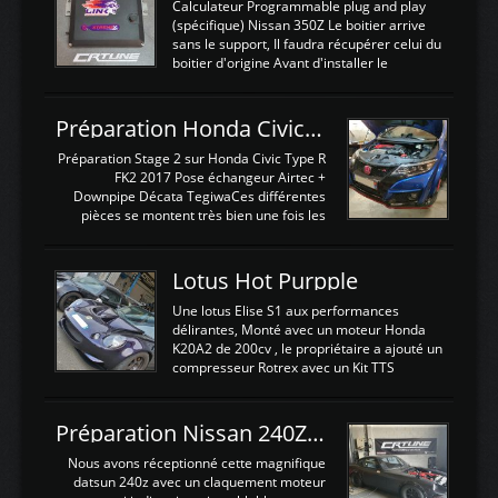
Calculateur Programmable plug and play
(spécifique) Nissan 350Z Le boitier arrive
sans le support, Il faudra récupérer celui du
boitier d'origine Avant d'installer le
calculateur dans la voiture, nous allons
connecter le harness d'extension afin
d'envoyer l'information de la large bande
Préparation Honda Civic Type R FK2
dans le boitier. sydney sweeney deepfake
La sortie 0-5V de l'afr sera connectée sur
Préparation Stage 2 sur Honda Civic Type R
l'entrée AN Volt 8 et GndAN pour
FK2 2017 Pose échangeur Airtec +
Analogique, et Volt car l'information est une
Downpipe Décata TegiwaCes différentes
tension (Pas une résistance variable d'un
pièces se montent très bien une fois les
capteur de pression ou de température Il
passages de roues et l'imposant fond plat
est temps de brancher le ...
déposé. L'échangeur massif demande une
légere découpe du plastique inferieur,
Lotus Hot Purpple
negénant en rien la structure ou le
fonctionnement du fond plat. Une
Une lotus Elise S1 aux performances
reprogrammation Stage 2 est faite sur le
délirantes, Monté avec un moteur Honda
calculateur d'origine. Une alternative
K20A2 de 200cv , le propriétaire a ajouté un
économique au passage sur Hondata
compresseur Rotrex avec un Kit TTS
FlashproFK2 / Fk8. La Civic développe
performance . La puissance n'étant "que"
d'origine 310cv et 400Nn , Une fois
de 300cv, David a décidé de fiabiliser et
reprogrammé et les ...
d'augmenter la puissance de son moteur:
Préparation Nissan 240Z SR20DET
un watercooler a été ajouté. 300Cv sans
échangeurLa lotus équipée d'un Hondata
Nous avons réceptionné cette magnifique
Kpro et d'une large bande pour le réglage
datsun 240z avec un claquement moteur