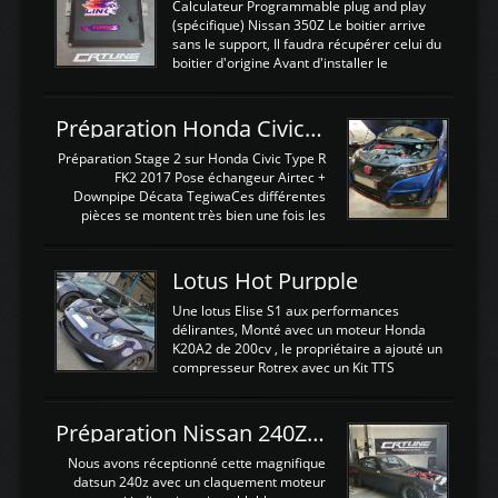
Calculateur Programmable plug and play
(spécifique) Nissan 350Z Le boitier arrive
sans le support, Il faudra récupérer celui du
boitier d'origine Avant d'installer le
calculateur dans la voiture, nous allons
connecter le harness d'extension afin
d'envoyer l'information de la large bande
Préparation Honda Civic Type R FK2
dans le boitier. sydney sweeney deepfake
La sortie 0-5V de l'afr sera connectée sur
Préparation Stage 2 sur Honda Civic Type R
l'entrée AN Volt 8 et GndAN pour
FK2 2017 Pose échangeur Airtec +
Analogique, et Volt car l'information est une
Downpipe Décata TegiwaCes différentes
tension (Pas une résistance variable d'un
pièces se montent très bien une fois les
capteur de pression ou de température Il
passages de roues et l'imposant fond plat
est temps de brancher le ...
déposé. L'échangeur massif demande une
légere découpe du plastique inferieur,
Lotus Hot Purpple
negénant en rien la structure ou le
fonctionnement du fond plat. Une
Une lotus Elise S1 aux performances
reprogrammation Stage 2 est faite sur le
délirantes, Monté avec un moteur Honda
calculateur d'origine. Une alternative
K20A2 de 200cv , le propriétaire a ajouté un
économique au passage sur Hondata
compresseur Rotrex avec un Kit TTS
FlashproFK2 / Fk8. La Civic développe
performance . La puissance n'étant "que"
d'origine 310cv et 400Nn , Une fois
de 300cv, David a décidé de fiabiliser et
reprogrammé et les ...
d'augmenter la puissance de son moteur:
Préparation Nissan 240Z SR20DET
un watercooler a été ajouté. 300Cv sans
échangeurLa lotus équipée d'un Hondata
Nous avons réceptionné cette magnifique
Kpro et d'une large bande pour le réglage
datsun 240z avec un claquement moteur