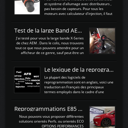
juste procédé à un déglaçage et au
et système d'allumage avec distributeurs ,
remplacement de la segmentation, ainsi
pas besoin de capteurs. Pour tous les
que la pompe à huile, Joint de culasse HKS,
moteurs avec calculateur d'injection, il faut
les joints de queue de soupapes OEM. Une
plusieurs capteurs . Les capteurs de
paire d'arbres a cames HKS est ajoutée
positions; Capteurs de positions Cames et
ainsi qu'un turbo GARETT ...
vilbrequin, Papillon, pedale.Les capteurs de
Test de la large Band AEM X-Series 30-0300
température; Eau, huile, échappement, air
d'admissionDébimetre (air)Les capteurs de
J'ai testé pour vous la large bande X-Series
pression; suralimentation, essence, huile,
de chez AEM . Dans le colis, nous trouvons
Capteurs de vitesse (boite ou roues) Les
tout ce que nous pouvons attendre pour un
Capteurs de position. Les capteurs de
afficheur de ce genre, sauf peut être un
position sont indispensables à une gestion
support Type POD pour l'installer sans faire
électronique. C'est avec ces ...
de trous dans le Tableau de bord :D
https://www.youtube.com/embed/KAVwZKm-
Le lexique de la reprogrammation Moteur
JiU Au Déballage nous trouvons , l'afficheur
très fin et très léger , le faisceau de câbles
La plupart des logiciels de
pour alimenter la sonde , le cable pour la
reprogrammation sont en anglais, voici une
sonde AFR et bien sur la sonde. Elle est
traduction en Français des principaux
d'utilisation très simple , 2 boutons en
termes employés dans le cadre d'une
façade , mode et select. Il y a différentes
gestion moteur. Vous pouvez utiliser la
fonctions ...
fonction Ctrl + F pour rechercher un terme
N'hésitez pas à commenter si un terme
Reprogrammations E85 et SP98 pour Civic Type R FN2
vous semble mal traduit ou manquant, au
plaisir de lire votre retour sur cet article
Nous pouvons vous proposer différentes
NOMTERME
solutions orientés Perfs. ou orientés ECO
COMPLETTRADUCTIONVALEURS
OPTIONS PERFORMANCES