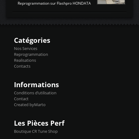
ATTENDUESIATIntake air
Reprogrammation sur Flashpro HONDATA
temperaturetemperature d'air
Reprog SP + Flashpro 1130€ TTC Reprog
d'admissiontemp ex. pour atmo -30- 80°C
E85 + Débridage injecteurs + Flashpro
moteurs suralsECT/CTSengine coolant
1220€ TTC Reprog E85 + SP98 + Débridage
temperaturetemperature ldr moteurtemp
Injecteurs + Flashpro 1370€ TTC Le
ex. a froid 80-100°C a ...
Flashpro permet un accès complet à tous
les paramètres moteur et ainsi une gestion
Catégories
précise et performante. Vous pourrez
basculer de la carto sans plomb à Ethanol à
Nos Services
l'aide du flashpro OPTION ECONOMIQUES
Reprogrammation
Reprog SP 98 sur le calculateur d'origine
Realisations
450€ TTC Un gain d'environ 10cv et 15nm
Contacts
...
Informations
Conditions d’utilisation
Contact
Created byMarto
Les Pièces Perf
Boutique CR Tune Shop