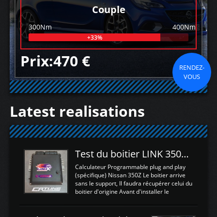
Couple
300Nm
400Nm
+33%
Prix:470 €
RENDEZ-
VOUS
Latest realisations
Test du boitier LINK 350Z Plugin ECU
Calculateur Programmable plug and play
(spécifique) Nissan 350Z Le boitier arrive
sans le support, Il faudra récupérer celui du
boitier d'origine Avant d'installer le
calculateur dans la voiture, nous allons
connecter le harness d'extension afin
d'envoyer l'information de la large bande