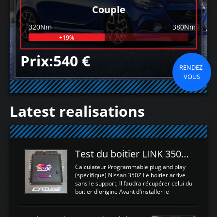
Couple
320Nm
380Nm
+19%
Prix:540 €
RENDEZ-
VOUS
Latest realisations
Test du boitier LINK 350Z Plugin ECU
Calculateur Programmable plug and play
(spécifique) Nissan 350Z Le boitier arrive
sans le support, Il faudra récupérer celui du
boitier d'origine Avant d'installer le
calculateur dans la voiture, nous allons
connecter le harness d'extension afin
d'envoyer l'information de la large bande