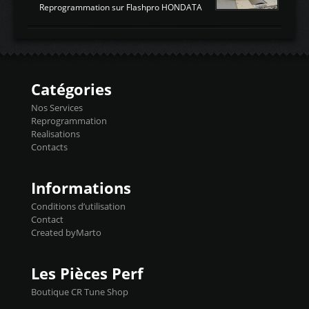
ATTENDUESIATIntake air
Reprogrammation sur Flashpro HONDATA
temperaturetemperature d'air
Reprog SP + Flashpro 1130€ TTC Reprog
d'admissiontemp ex. pour atmo -30- 80°C
E85 + Débridage injecteurs + Flashpro
moteurs suralsECT/CTSengine coolant
1220€ TTC Reprog E85 + SP98 + Débridage
temperaturetemperature ldr moteurtemp
Injecteurs + Flashpro 1370€ TTC Le
ex. a froid 80-100°C a ...
Flashpro permet un accès complet à tous
les paramètres moteur et ainsi une gestion
Catégories
précise et performante. Vous pourrez
basculer de la carto sans plomb à Ethanol à
Nos Services
l'aide du flashpro OPTION ECONOMIQUES
Reprogrammation
Reprog SP 98 sur le calculateur d'origine
Realisations
450€ TTC Un gain d'environ 10cv et 15nm
Contacts
...
Informations
Conditions d’utilisation
Contact
Created byMarto
Les Pièces Perf
Boutique CR Tune Shop