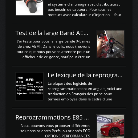
juste procédé à un déglaçage et au
et système d'allumage avec distributeurs ,
remplacement de la segmentation, ainsi
pas besoin de capteurs. Pour tous les
que la pompe à huile, Joint de culasse HKS,
moteurs avec calculateur d'injection, il faut
les joints de queue de soupapes OEM. Une
plusieurs capteurs . Les capteurs de
paire d'arbres a cames HKS est ajoutée
positions; Capteurs de positions Cames et
ainsi qu'un turbo GARETT ...
vilbrequin, Papillon, pedale.Les capteurs de
Test de la large Band AEM X-Series 30-0300
température; Eau, huile, échappement, air
d'admissionDébimetre (air)Les capteurs de
J'ai testé pour vous la large bande X-Series
pression; suralimentation, essence, huile,
de chez AEM . Dans le colis, nous trouvons
Capteurs de vitesse (boite ou roues) Les
tout ce que nous pouvons attendre pour un
Capteurs de position. Les capteurs de
afficheur de ce genre, sauf peut être un
position sont indispensables à une gestion
support Type POD pour l'installer sans faire
électronique. C'est avec ces ...
de trous dans le Tableau de bord :D
https://www.youtube.com/embed/KAVwZKm-
Le lexique de la reprogrammation Moteur
JiU Au Déballage nous trouvons , l'afficheur
très fin et très léger , le faisceau de câbles
La plupart des logiciels de
pour alimenter la sonde , le cable pour la
reprogrammation sont en anglais, voici une
sonde AFR et bien sur la sonde. Elle est
traduction en Français des principaux
d'utilisation très simple , 2 boutons en
termes employés dans le cadre d'une
façade , mode et select. Il y a différentes
gestion moteur. Vous pouvez utiliser la
fonctions ...
fonction Ctrl + F pour rechercher un terme
N'hésitez pas à commenter si un terme
Reprogrammations E85 et SP98 pour Civic Type R FN2
vous semble mal traduit ou manquant, au
plaisir de lire votre retour sur cet article
Nous pouvons vous proposer différentes
NOMTERME
solutions orientés Perfs. ou orientés ECO
COMPLETTRADUCTIONVALEURS
OPTIONS PERFORMANCES