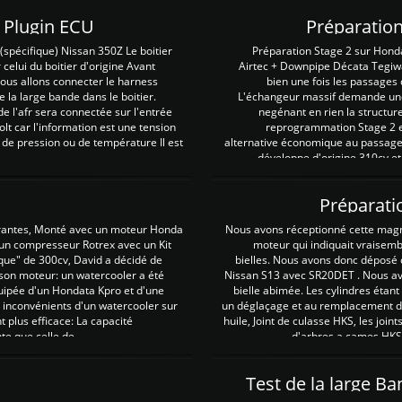
Z Plugin ECU
Préparation
spécifique) Nissan 350Z Le boitier
Préparation Stage 2 sur Hond
 celui du boitier d'origine Avant
Airtec + Downpipe Décata Tegiwa
 nous allons connecter le harness
bien une fois les passages 
e la large bande dans le boitier.
L'échangeur massif demande une 
e l'afr sera connectée sur l'entrée
negénant en rien la structur
lt car l'information est une tension
reprogrammation Stage 2 est
 de pression ou de température Il est
alternative économique au passage 
développe d'origine 310cv et
Préparati
irantes, Monté avec un moteur Honda
Nous avons réceptionné cette mag
 un compresseur Rotrex avec un Kit
moteur qui indiquait vraisem
que" de 300cv, David a décidé de
bielles. Nous avons donc déposé 
 son moteur: un watercooler a été
Nissan S13 avec SR20DET . Nous avo
uipée d'un Hondata Kpro et d'une
bielle abimée. Les cylindres étan
 inconvénients d'un watercooler sur
un déglaçage et au remplacement de
plus efficace: La capacité
huile, Joint de culasse HKS, les jo
te que celle de ...
d'arbres a cames HKS 
Test de la large B