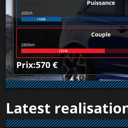
Puissance
200ch
+10%
Couple
280Nm
+21%
Prix:570 €
Latest realisatio