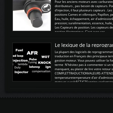
Pour les anciens moteurs avec carburate
distributeurs , pas besoin de capteurs. P
d'injection, il faut plusieurs capteurs . L
positions Cames et vilbrequin, Papillon, 
Eau, huile, échappement, air d'admission
pression; suralimentation, essence, huile,
Les Capteurs de position. Les capteurs de
gestion électronique. C'est avec ces ...
Le lexique de la reprog
La plupart des logiciels de reprogrammati
traduction en Français des principaux te
gestion moteur. Vous pouvez utiliser la fo
terme N'hésitez pas à commenter si un t
manquant, au plaisir de lire votre retou
COMPLETTRADUCTIONVALEURS ATTENDUE
temperaturetemperature d'air d'admissi
moteurs suralsECT/CTSengine coolant t
moteurtemp ex. a froid 80-100°C a ...