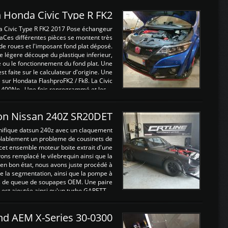
 Honda Civic Type R FK2
a Civic Type R FK2 2017 Pose échangeur
Ces différentes pièces se montent très
de roues et l'imposant fond plat déposé.
légere découpe du plastique inferieur,
e ou le fonctionnement du fond plat. Une
 faite sur le calculateur d'origine. Une
sur Hondata FlashproFK2 / Fk8. La Civic
 400Nn , Une fois reprogrammé et les ...
on Nissan 240Z SR20DET
nifique datsun 240z avec un claquement
blablement un probleme de cousinets de
cet ensemble moteur boite extrait d'une
ns remplacé le vilebrequin ainsi que la
t en bon état, nous avons juste procédé à
 la segmentation, ainsi que la pompe à
ints de queue de soupapes OEM. Une paire
est ajoutée ainsi qu'un turbo GARETT ...
and AEM X-Series 30-0300