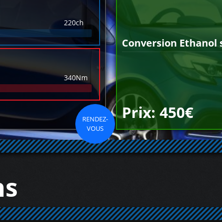
220ch
Conversion Ethanol 
340Nm
Prix: 450€
RENDEZ-
VOUS
ns