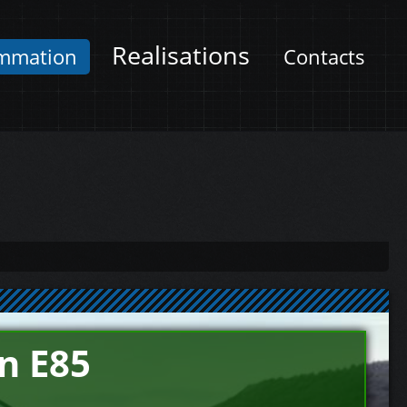
Realisations
mmation
Contacts
n E85