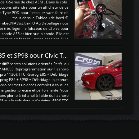
nde X-Series de chez AEM . Dans le colis,
ouvons attendre pour un afficheur de ce
t Type POD pour l'installer sans faire de
trous dans le Tableau de bord :D
/embed/KAVwZKm-JiU Au Déballage nous
 et très léger , le faisceau de câbles pour
a sonde AFR et bien sur la sonde. Elle est
 boutons en façade , mode et select. Il y a
différentes fonctions ...
Reprogrammations E85 et SP98 pour Civic Type R FN2
ifférentes solutions orientés Perfs. ou
MANCES Reprogrammation sur Flashpro
pro 1130€ TTC Reprog E85 + Débridage
eprog E85 + SP98 + Débridage Injecteurs
hpro permet un accès complet à tous les
ne gestion précise et performante. Vous
ans plomb à Ethanol à l'aide du flashpro
sur le calculateur d'origine 450€ TTC
Un gain d'environ 10cv et 15nm ...