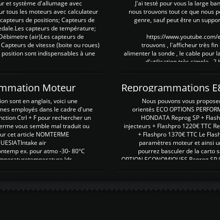
ur et système d'allumage avec
J'ai testé pour vous la large ba
our tous les moteurs avec calculateur
nous trouvons tout ce que nous p
es capteurs de positions; Capteurs de
genre, sauf peut être un suppor
pedale.Les capteurs de température;
Débimetre (air)Les capteurs de
https://www.youtube.com
 Capteurs de vitesse (boite ou roues)
trouvons , l'afficheur très fin
 position sont indispensables à une
alimenter la sonde , le cable pour l
d'utilisation très simple , 2
rammation Moteur
on sont en anglais, voici une
Nous pouvons vous proposer d
rmes employés dans le cadre d'une
orientés ECO OPTIONS PERFOR
nction Ctrl + F pour rechercher un
HONDATA Reprog SP + Flash
erme vous semble mal traduit ou
injecteurs + Flashpro 1220€ TTC R
r sur cet article NOMTERME
+ Flashpro 1370€ TTC Le Flas
SIATIntake air
paramètres moteur et ainsi u
ontemp ex. pour atmo -30- 80°C
pourrez basculer de la carto s
emperaturetemperature ldr
OPTION ECONOMIQUES Reprog SP 98 