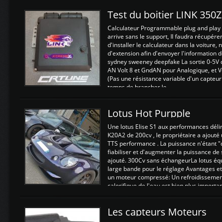
Test du boitier LINK 350
Calculateur Programmable plug and play (
arrive sans le support, Il faudra récupérer
d'installer le calculateur dans la voiture,
d'extension afin d'envoyer l'information d
sydney sweeney deepfake La sortie 0-5V d
AN Volt 8 et GndAN pour Analogique, et Vo
(Pas une résistance variable d'un capteur
temps de brancher le ...
Lotus Hot Purpple
Une lotus Elise S1 aux performances dél
K20A2 de 200cv , le propriétaire a ajouté
TTS performance . La puissance n'étant "
fiabiliser et d'augmenter la puissance de
ajouté. 300Cv sans échangeurLa lotus éq
large bande pour le réglage Avantages et
un moteur compressé: Un refroidissement 
calorifique de l'eau est bien plus importan
Les capteurs Moteurs