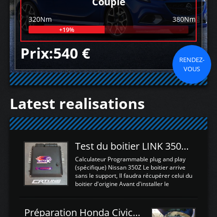
Couple
320Nm
380Nm
+19%
Prix:540 €
RENDEZ-
VOUS
Latest realisations
Test du boitier LINK 350Z Plugin ECU
Calculateur Programmable plug and play
(spécifique) Nissan 350Z Le boitier arrive
sans le support, Il faudra récupérer celui du
boitier d'origine Avant d'installer le
calculateur dans la voiture, nous allons
connecter le harness d'extension afin
d'envoyer l'information de la large bande
Préparation Honda Civic Type R FK2
dans le boitier. sydney sweeney deepfake