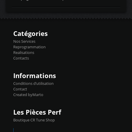
temperaturetemperature d'air
Reprog SP + Flashpro 1130€ TTC Reprog
d'admissiontemp ex. pour atmo -30- 80°C
E85 + Débridage injecteurs + Flashpro
moteurs suralsECT/CTSengine coolant
1220€ TTC Reprog E85 + SP98 + Débridage
temperaturetemperature ldr moteurtemp
Injecteurs + Flashpro 1370€ TTC Le
ex. a froid 80-100°C a ...
Flashpro permet un accès complet à tous
les paramètres moteur et ainsi une gestion
Catégories
précise et performante. Vous pourrez
basculer de la carto sans plomb à Ethanol à
Nos Services
l'aide du flashpro OPTION ECONOMIQUES
Reprogrammation
Reprog SP 98 sur le calculateur d'origine
Realisations
450€ TTC Un gain d'environ 10cv et 15nm
Contacts
...
Informations
Conditions d’utilisation
Contact
Created byMarto
Les Pièces Perf
Boutique CR Tune Shop