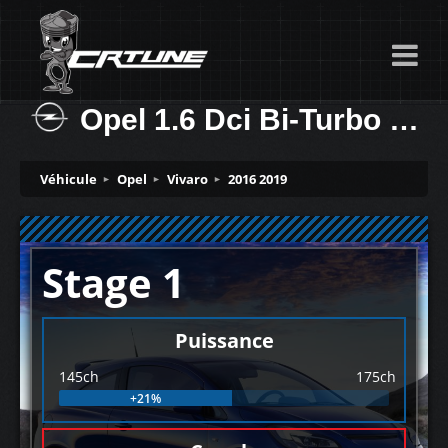
Opel 1.6 Dci Bi-Turbo (Euro 6) 145ch
Véhicule
Opel
Vivaro
2016 2019
Stage 1
Puissance
145ch
175ch
+21%