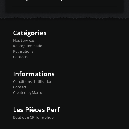
temperaturetemperature d'air
Reprog SP + Flashpro 1130€ TTC Reprog
d'admissiontemp ex. pour atmo -30- 80°C
E85 + Débridage injecteurs + Flashpro
moteurs suralsECT/CTSengine coolant
1220€ TTC Reprog E85 + SP98 + Débridage
temperaturetemperature ldr moteurtemp
Injecteurs + Flashpro 1370€ TTC Le
ex. a froid 80-100°C a ...
Flashpro permet un accès complet à tous
les paramètres moteur et ainsi une gestion
Catégories
précise et performante. Vous pourrez
basculer de la carto sans plomb à Ethanol à
Nos Services
l'aide du flashpro OPTION ECONOMIQUES
Reprogrammation
Reprog SP 98 sur le calculateur d'origine
Realisations
450€ TTC Un gain d'environ 10cv et 15nm
Contacts
...
Informations
Conditions d’utilisation
Contact
Created byMarto
Les Pièces Perf
Boutique CR Tune Shop