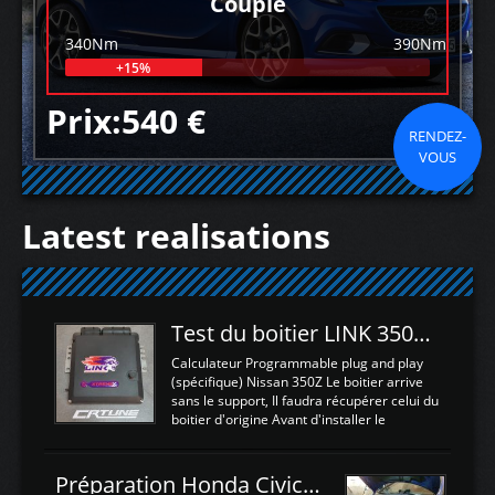
Couple
340Nm
390Nm
+15%
Prix:540 €
RENDEZ-
VOUS
Latest realisations
Test du boitier LINK 350Z Plugin ECU
Calculateur Programmable plug and play
(spécifique) Nissan 350Z Le boitier arrive
sans le support, Il faudra récupérer celui du
boitier d'origine Avant d'installer le
calculateur dans la voiture, nous allons
connecter le harness d'extension afin
d'envoyer l'information de la large bande
Préparation Honda Civic Type R FK2
dans le boitier. sydney sweeney deepfake