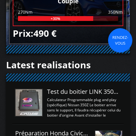
Couple
270Nm
350Nm
+30%
Prix:490 €
RENDEZ-
VOUS
Latest realisations
Test du boitier LINK 350Z Plugin ECU
Calculateur Programmable plug and play
(spécifique) Nissan 350Z Le boitier arrive
sans le support, Il faudra récupérer celui du
boitier d'origine Avant d'installer le
calculateur dans la voiture, nous allons
connecter le harness d'extension afin
d'envoyer l'information de la large bande
Préparation Honda Civic Type R FK2
dans le boitier. sydney sweeney deepfake