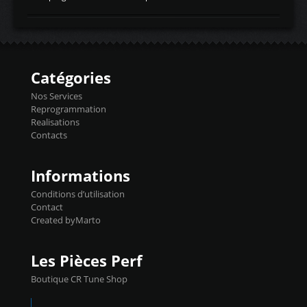
temperaturetemperature d'air
Reprog SP + Flashpro 1130€ TTC Reprog
d'admissiontemp ex. pour atmo -30- 80°C
E85 + Débridage injecteurs + Flashpro
moteurs suralsECT/CTSengine coolant
1220€ TTC Reprog E85 + SP98 + Débridage
temperaturetemperature ldr moteurtemp
Injecteurs + Flashpro 1370€ TTC Le
ex. a froid 80-100°C a ...
Flashpro permet un accès complet à tous
les paramètres moteur et ainsi une gestion
Catégories
précise et performante. Vous pourrez
basculer de la carto sans plomb à Ethanol à
Nos Services
l'aide du flashpro OPTION ECONOMIQUES
Reprogrammation
Reprog SP 98 sur le calculateur d'origine
Realisations
450€ TTC Un gain d'environ 10cv et 15nm
Contacts
...
Informations
Conditions d’utilisation
Contact
Created byMarto
Les Pièces Perf
Boutique CR Tune Shop