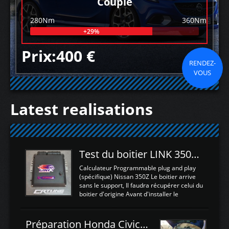
Couple
280Nm
360Nm
+29%
Prix:400 €
RENDEZ-
VOUS
Latest realisations
Test du boitier LINK 350Z Plugin ECU
Calculateur Programmable plug and play
(spécifique) Nissan 350Z Le boitier arrive
sans le support, Il faudra récupérer celui du
boitier d'origine Avant d'installer le
calculateur dans la voiture, nous allons
connecter le harness d'extension afin
d'envoyer l'information de la large bande
Préparation Honda Civic Type R FK2
dans le boitier. sydney sweeney deepfake