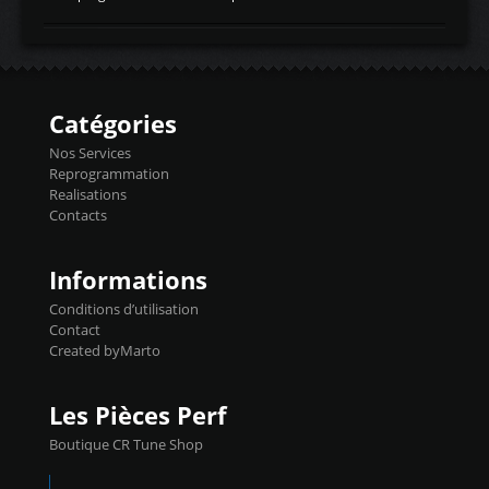
temperaturetemperature d'air
Reprog SP + Flashpro 1130€ TTC Reprog
d'admissiontemp ex. pour atmo -30- 80°C
E85 + Débridage injecteurs + Flashpro
moteurs suralsECT/CTSengine coolant
1220€ TTC Reprog E85 + SP98 + Débridage
temperaturetemperature ldr moteurtemp
Injecteurs + Flashpro 1370€ TTC Le
ex. a froid 80-100°C a ...
Flashpro permet un accès complet à tous
les paramètres moteur et ainsi une gestion
Catégories
précise et performante. Vous pourrez
basculer de la carto sans plomb à Ethanol à
Nos Services
l'aide du flashpro OPTION ECONOMIQUES
Reprogrammation
Reprog SP 98 sur le calculateur d'origine
Realisations
450€ TTC Un gain d'environ 10cv et 15nm
Contacts
...
Informations
Conditions d’utilisation
Contact
Created byMarto
Les Pièces Perf
Boutique CR Tune Shop