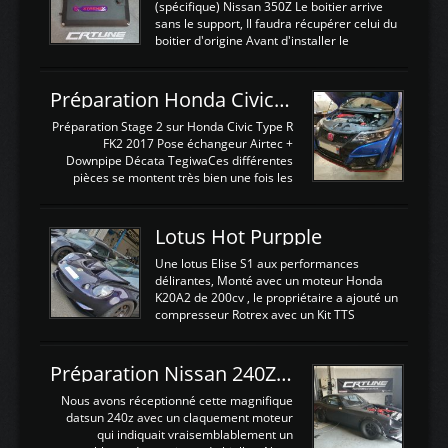
(spécifique) Nissan 350Z Le boitier arrive
sans le support, Il faudra récupérer celui du
boitier d'origine Avant d'installer le
calculateur dans la voiture, nous allons
connecter le harness d'extension afin
d'envoyer l'information de la large bande
Préparation Honda Civic Type R FK2
dans le boitier. sydney sweeney deepfake
La sortie 0-5V de l'afr sera connectée sur
Préparation Stage 2 sur Honda Civic Type R
l'entrée AN Volt 8 et GndAN pour
FK2 2017 Pose échangeur Airtec +
Analogique, et Volt car l'information est une
Downpipe Décata TegiwaCes différentes
tension (Pas une résistance variable d'un
pièces se montent très bien une fois les
capteur de pression ou de température Il
passages de roues et l'imposant fond plat
est temps de brancher le ...
déposé. L'échangeur massif demande une
légere découpe du plastique inferieur,
Lotus Hot Purpple
negénant en rien la structure ou le
fonctionnement du fond plat. Une
Une lotus Elise S1 aux performances
reprogrammation Stage 2 est faite sur le
délirantes, Monté avec un moteur Honda
calculateur d'origine. Une alternative
K20A2 de 200cv , le propriétaire a ajouté un
économique au passage sur Hondata
compresseur Rotrex avec un Kit TTS
FlashproFK2 / Fk8. La Civic développe
performance . La puissance n'étant "que"
d'origine 310cv et 400Nn , Une fois
de 300cv, David a décidé de fiabiliser et
reprogrammé et les ...
d'augmenter la puissance de son moteur:
Préparation Nissan 240Z SR20DET
un watercooler a été ajouté. 300Cv sans
échangeurLa lotus équipée d'un Hondata
Nous avons réceptionné cette magnifique
Kpro et d'une large bande pour le réglage
datsun 240z avec un claquement moteur
Avantages et inconvénients d'un
qui indiquait vraisemblablement un