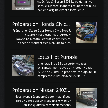
(spécifique) Nissan 350Z Le boitier arrive
sans le support, Il faudra récupérer celui du
boitier d'origine Avant d'installer le
calculateur dans la voiture, nous allons
connecter le harness d'extension afin
d'envoyer l'information de la large bande
Préparation Honda Civic Type R FK2
dans le boitier. sydney sweeney deepfake
La sortie 0-5V de l'afr sera connectée sur
Préparation Stage 2 sur Honda Civic Type R
l'entrée AN Volt 8 et GndAN pour
FK2 2017 Pose échangeur Airtec +
Analogique, et Volt car l'information est une
Downpipe Décata TegiwaCes différentes
tension (Pas une résistance variable d'un
pièces se montent très bien une fois les
capteur de pression ou de température Il
passages de roues et l'imposant fond plat
est temps de brancher le ...
déposé. L'échangeur massif demande une
légere découpe du plastique inferieur,
Lotus Hot Purpple
negénant en rien la structure ou le
fonctionnement du fond plat. Une
Une lotus Elise S1 aux performances
reprogrammation Stage 2 est faite sur le
délirantes, Monté avec un moteur Honda
calculateur d'origine. Une alternative
K20A2 de 200cv , le propriétaire a ajouté un
économique au passage sur Hondata
compresseur Rotrex avec un Kit TTS
FlashproFK2 / Fk8. La Civic développe
performance . La puissance n'étant "que"
d'origine 310cv et 400Nn , Une fois
de 300cv, David a décidé de fiabiliser et
reprogrammé et les ...
d'augmenter la puissance de son moteur:
Préparation Nissan 240Z SR20DET
un watercooler a été ajouté. 300Cv sans
échangeurLa lotus équipée d'un Hondata
Nous avons réceptionné cette magnifique
Kpro et d'une large bande pour le réglage
datsun 240z avec un claquement moteur
Avantages et inconvénients d'un
qui indiquait vraisemblablement un