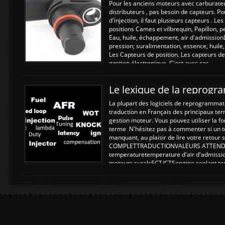
Pour les anciens moteurs avec carburate
distributeurs , pas besoin de capteurs. P
d'injection, il faut plusieurs capteurs . L
positions Cames et vilbrequin, Papillon, 
Eau, huile, échappement, air d'admission
pression; suralimentation, essence, huile,
Les Capteurs de position. Les capteurs de
gestion électronique. C'est avec ces ...
Le lexique de la reprog
La plupart des logiciels de reprogrammati
traduction en Français des principaux te
gestion moteur. Vous pouvez utiliser la fo
terme N'hésitez pas à commenter si un t
manquant, au plaisir de lire votre retou
COMPLETTRADUCTIONVALEURS ATTENDUE
temperaturetemperature d'air d'admissi
moteurs suralsECT/CTSengine coolant t
moteurtemp ex. a froid 80-100°C a ...