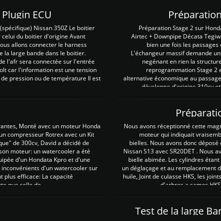
Z Plugin ECU
Préparation
spécifique) Nissan 350Z Le boitier
Préparation Stage 2 sur Hond
 celui du boitier d'origine Avant
Airtec + Downpipe Décata Tegiwa
 nous allons connecter le harness
bien une fois les passages 
e la large bande dans le boitier.
L'échangeur massif demande une 
e l'afr sera connectée sur l'entrée
negénant en rien la structur
lt car l'information est une tension
reprogrammation Stage 2 est
 de pression ou de température Il est
alternative économique au passage 
développe d'origine 310cv et
Préparati
irantes, Monté avec un moteur Honda
Nous avons réceptionné cette mag
 un compresseur Rotrex avec un Kit
moteur qui indiquait vraisem
que" de 300cv, David a décidé de
bielles. Nous avons donc déposé 
 son moteur: un watercooler a été
Nissan S13 avec SR20DET . Nous avo
uipée d'un Hondata Kpro et d'une
bielle abimée. Les cylindres étan
 inconvénients d'un watercooler sur
un déglaçage et au remplacement de
plus efficace: La capacité
huile, Joint de culasse HKS, les jo
te que celle de ...
d'arbres a cames HKS 
Test de la large B