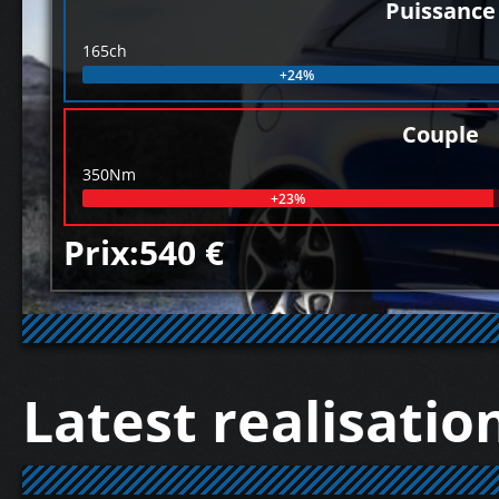
Puissance
165ch
+24%
Couple
350Nm
+23%
Prix:540 €
Latest realisatio