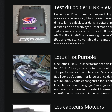
Test du boitier LINK 350
Calculateur Programmable plug and play (
arrive sans le support, Il faudra récupérer
d'installer le calculateur dans la voiture,
d'extension afin d'envoyer l'information d
sydney sweeney deepfake La sortie 0-5V d
AN Volt 8 et GndAN pour Analogique, et Vo
(Pas une résistance variable d'un capteur
temps de brancher le ...
Lotus Hot Purpple
Une lotus Elise S1 aux performances dél
K20A2 de 200cv , le propriétaire a ajouté
TTS performance . La puissance n'étant "
fiabiliser et d'augmenter la puissance de
ajouté. 300Cv sans échangeurLa lotus éq
large bande pour le réglage Avantages et
un moteur compressé: Un refroidissement 
calorifique de l'eau est bien plus importan
Les capteurs Moteurs