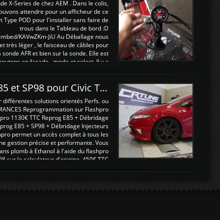
nde X-Series de chez AEM . Dans le colis,
ouvons attendre pour un afficheur de ce
t Type POD pour l'installer sans faire de
trous dans le Tableau de bord :D
/embed/KAVwZKm-JiU Au Déballage nous
 et très léger , le faisceau de câbles pour
a sonde AFR et bien sur la sonde. Elle est
 boutons en façade , mode et select. Il y a
différentes fonctions ...
Reprogrammations E85 et SP98 pour Civic Type R FN2
ifférentes solutions orientés Perfs. ou
MANCES Reprogrammation sur Flashpro
pro 1130€ TTC Reprog E85 + Débridage
eprog E85 + SP98 + Débridage Injecteurs
hpro permet un accès complet à tous les
ne gestion précise et performante. Vous
ans plomb à Ethanol à l'aide du flashpro
sur le calculateur d'origine 450€ TTC
Un gain d'environ 10cv et 15nm ...