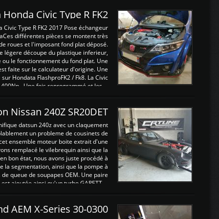
 Honda Civic Type R FK2
a Civic Type R FK2 2017 Pose échangeur
Ces différentes pièces se montent très
de roues et l'imposant fond plat déposé.
légere découpe du plastique inferieur,
e ou le fonctionnement du fond plat. Une
 faite sur le calculateur d'origine. Une
sur Hondata FlashproFK2 / Fk8. La Civic
 400Nn , Une fois reprogrammé et les ...
on Nissan 240Z SR20DET
nifique datsun 240z avec un claquement
blablement un probleme de cousinets de
cet ensemble moteur boite extrait d'une
ns remplacé le vilebrequin ainsi que la
t en bon état, nous avons juste procédé à
 la segmentation, ainsi que la pompe à
ints de queue de soupapes OEM. Une paire
est ajoutée ainsi qu'un turbo GARETT ...
and AEM X-Series 30-0300