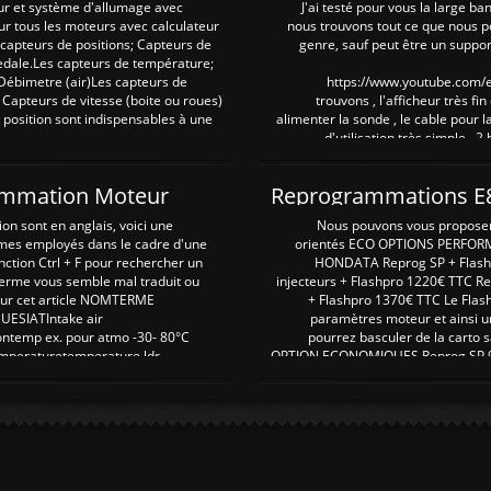
ur et système d'allumage avec
J'ai testé pour vous la large ba
our tous les moteurs avec calculateur
nous trouvons tout ce que nous p
es capteurs de positions; Capteurs de
genre, sauf peut être un suppor
pedale.Les capteurs de température;
Débimetre (air)Les capteurs de
https://www.youtube.com
 Capteurs de vitesse (boite ou roues)
trouvons , l'afficheur très fin
 position sont indispensables à une
alimenter la sonde , le cable pour l
d'utilisation très simple , 2
rammation Moteur
on sont en anglais, voici une
Nous pouvons vous proposer d
rmes employés dans le cadre d'une
orientés ECO OPTIONS PERFOR
nction Ctrl + F pour rechercher un
HONDATA Reprog SP + Flash
erme vous semble mal traduit ou
injecteurs + Flashpro 1220€ TTC R
r sur cet article NOMTERME
+ Flashpro 1370€ TTC Le Flas
SIATIntake air
paramètres moteur et ainsi u
ontemp ex. pour atmo -30- 80°C
pourrez basculer de la carto s
emperaturetemperature ldr
OPTION ECONOMIQUES Reprog SP 98 