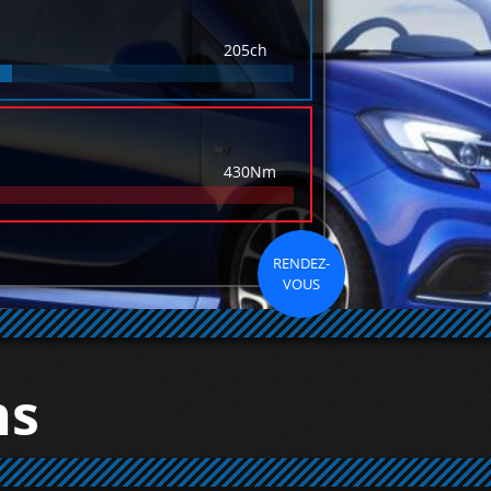
205ch
430Nm
RENDEZ-
VOUS
ns