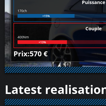
Puissance
170ch
+15%
Couple
400Nm
+13%
Prix:570 €
Latest realisatio