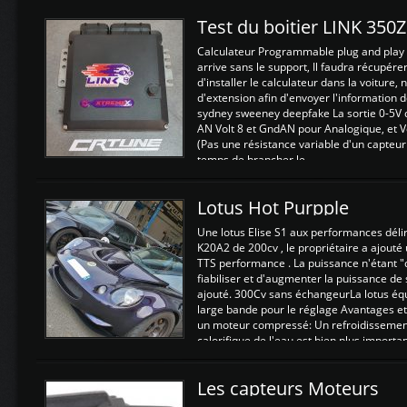
Test du boitier LINK 350
Calculateur Programmable plug and play (
arrive sans le support, Il faudra récupérer
d'installer le calculateur dans la voiture,
d'extension afin d'envoyer l'information d
sydney sweeney deepfake La sortie 0-5V d
AN Volt 8 et GndAN pour Analogique, et Vo
(Pas une résistance variable d'un capteur
temps de brancher le ...
Lotus Hot Purpple
Une lotus Elise S1 aux performances dél
K20A2 de 200cv , le propriétaire a ajouté
TTS performance . La puissance n'étant "
fiabiliser et d'augmenter la puissance de
ajouté. 300Cv sans échangeurLa lotus éq
large bande pour le réglage Avantages et
un moteur compressé: Un refroidissement 
calorifique de l'eau est bien plus importan
Les capteurs Moteurs