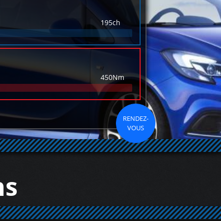
195ch
450Nm
RENDEZ-
VOUS
ns