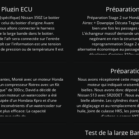
Z Plugin ECU
Préparation
spécifique) Nissan 350Z Le boitier
Préparation Stage 2 sur Hond
 celui du boitier d'origine Avant
Airtec + Downpipe Décata Tegiwa
 nous allons connecter le harness
bien une fois les passages 
e la large bande dans le boitier.
L'échangeur massif demande une 
e l'afr sera connectée sur l'entrée
negénant en rien la structur
lt car l'information est une tension
reprogrammation Stage 2 est
 de pression ou de température Il est
alternative économique au passage 
développe d'origine 310cv et
Préparati
irantes, Monté avec un moteur Honda
Nous avons réceptionné cette mag
 un compresseur Rotrex avec un Kit
moteur qui indiquait vraisem
que" de 300cv, David a décidé de
bielles. Nous avons donc déposé 
 son moteur: un watercooler a été
Nissan S13 avec SR20DET . Nous avo
uipée d'un Hondata Kpro et d'une
bielle abimée. Les cylindres étan
 inconvénients d'un watercooler sur
un déglaçage et au remplacement de
plus efficace: La capacité
huile, Joint de culasse HKS, les jo
te que celle de ...
d'arbres a cames HKS 
Test de la large B