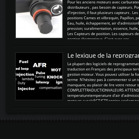
Pour les anciens moteurs avec carburate
distributeurs , pas besoin de capteurs. P
d'injection, il faut plusieurs capteurs . L
positions Cames et vilbrequin, Papillon, 
Eau, huile, échappement, air d'admission
pression; suralimentation, essence, huile,
Les Capteurs de position. Les capteurs de
gestion électronique. C'est avec ces ...
Le lexique de la reprog
La plupart des logiciels de reprogrammati
traduction en Français des principaux te
gestion moteur. Vous pouvez utiliser la fo
terme N'hésitez pas à commenter si un t
manquant, au plaisir de lire votre retou
COMPLETTRADUCTIONVALEURS ATTENDUE
temperaturetemperature d'air d'admissi
moteurs suralsECT/CTSengine coolant t
moteurtemp ex. a froid 80-100°C a ...