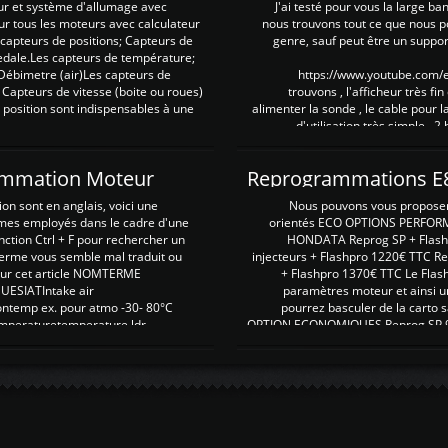
ur et système d'allumage avec
J'ai testé pour vous la large ba
our tous les moteurs avec calculateur
nous trouvons tout ce que nous p
es capteurs de positions; Capteurs de
genre, sauf peut être un suppor
pedale.Les capteurs de température;
Débimetre (air)Les capteurs de
https://www.youtube.com
 Capteurs de vitesse (boite ou roues)
trouvons , l'afficheur très fin
 position sont indispensables à une
alimenter la sonde , le cable pour l
d'utilisation très simple , 2
rammation Moteur
on sont en anglais, voici une
Nous pouvons vous proposer d
rmes employés dans le cadre d'une
orientés ECO OPTIONS PERFOR
nction Ctrl + F pour rechercher un
HONDATA Reprog SP + Flash
erme vous semble mal traduit ou
injecteurs + Flashpro 1220€ TTC R
r sur cet article NOMTERME
+ Flashpro 1370€ TTC Le Flas
SIATIntake air
paramètres moteur et ainsi u
ontemp ex. pour atmo -30- 80°C
pourrez basculer de la carto s
emperaturetemperature ldr
OPTION ECONOMIQUES Reprog SP 98 