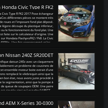
 Honda Civic Type R FK2
a Civic Type R FK2 2017 Pose échangeur
Ces différentes pièces se montent très
de roues et l'imposant fond plat déposé.
légere découpe du plastique inferieur,
e ou le fonctionnement du fond plat. Une
 faite sur le calculateur d'origine. Une
sur Hondata FlashproFK2 / Fk8. La Civic
 400Nn , Une fois reprogrammé et les ...
on Nissan 240Z SR20DET
nifique datsun 240z avec un claquement
blablement un probleme de cousinets de
cet ensemble moteur boite extrait d'une
ns remplacé le vilebrequin ainsi que la
t en bon état, nous avons juste procédé à
 la segmentation, ainsi que la pompe à
ints de queue de soupapes OEM. Une paire
est ajoutée ainsi qu'un turbo GARETT ...
and AEM X-Series 30-0300