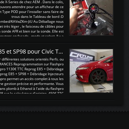
nde X-Series de chez AEM . Dans le colis,
ouvons attendre pour un afficheur de ce
t Type POD pour l'installer sans faire de
trous dans le Tableau de bord :D
/embed/KAVwZKm-JiU Au Déballage nous
 et très léger , le faisceau de câbles pour
a sonde AFR et bien sur la sonde. Elle est
 boutons en façade , mode et select. Il y a
différentes fonctions ...
Reprogrammations E85 et SP98 pour Civic Type R FN2
ifférentes solutions orientés Perfs. ou
MANCES Reprogrammation sur Flashpro
pro 1130€ TTC Reprog E85 + Débridage
eprog E85 + SP98 + Débridage Injecteurs
hpro permet un accès complet à tous les
ne gestion précise et performante. Vous
ans plomb à Ethanol à l'aide du flashpro
sur le calculateur d'origine 450€ TTC
Un gain d'environ 10cv et 15nm ...