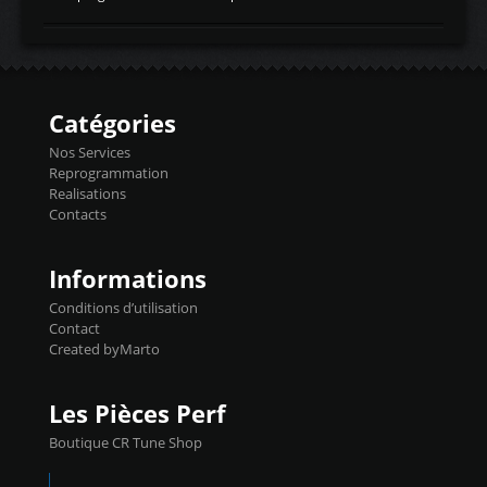
temperaturetemperature d'air
Reprog SP + Flashpro 1130€ TTC Reprog
d'admissiontemp ex. pour atmo -30- 80°C
E85 + Débridage injecteurs + Flashpro
moteurs suralsECT/CTSengine coolant
1220€ TTC Reprog E85 + SP98 + Débridage
temperaturetemperature ldr moteurtemp
Injecteurs + Flashpro 1370€ TTC Le
ex. a froid 80-100°C a ...
Flashpro permet un accès complet à tous
les paramètres moteur et ainsi une gestion
Catégories
précise et performante. Vous pourrez
basculer de la carto sans plomb à Ethanol à
Nos Services
l'aide du flashpro OPTION ECONOMIQUES
Reprogrammation
Reprog SP 98 sur le calculateur d'origine
Realisations
450€ TTC Un gain d'environ 10cv et 15nm
Contacts
...
Informations
Conditions d’utilisation
Contact
Created byMarto
Les Pièces Perf
Boutique CR Tune Shop