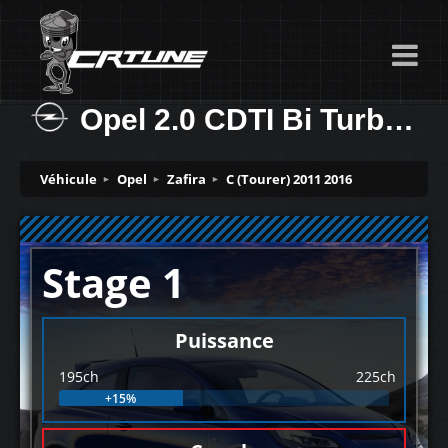
Opel 2.0 CDTI Bi Turbo 195ch
Véhicule
Opel
Zafira
C (Tourer) 2011 2016
Stage 1
Puissance
195ch
225ch
+15%