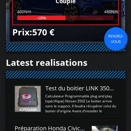
Couple
400Nm
480Nm
+20%
Prix:570 €
RENDEZ-
VOUS
Latest realisations
Test du boitier LINK 350Z Plugin ECU
Calculateur Programmable plug and play
(spécifique) Nissan 350Z Le boitier arrive
sans le support, Il faudra récupérer celui du
boitier d'origine Avant d'installer le
calculateur dans la voiture, nous allons
connecter le harness d'extension afin
d'envoyer l'information de la large bande
Préparation Honda Civic Type R FK2
dans le boitier. sydney sweeney deepfake