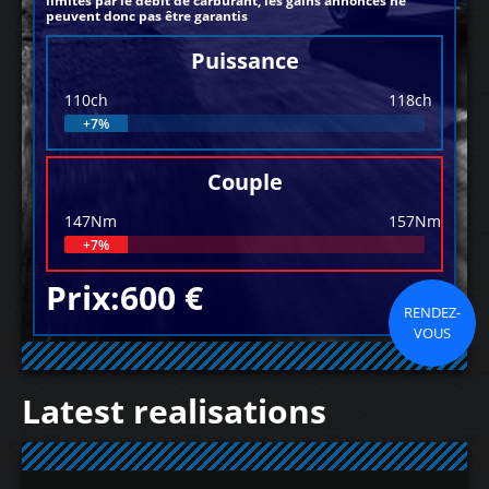
limités par le débit de carburant, les gains annoncés ne
peuvent donc pas être garantis
Puissance
110ch
118ch
+7%
Couple
147Nm
157Nm
+7%
Prix:600 €
RENDEZ-
VOUS
Latest realisations