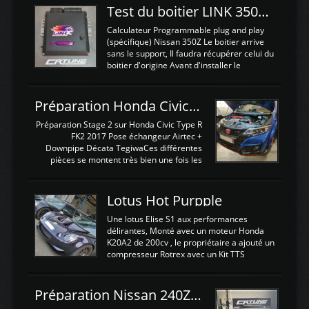
Test du boitier LINK 350Z Plugin ECU
Calculateur Programmable plug and play
(spécifique) Nissan 350Z Le boitier arrive
sans le support, Il faudra récupérer celui du
boitier d'origine Avant d'installer le
calculateur dans la voiture, nous allons
connecter le harness d'extension afin
d'envoyer l'information de la large bande
Préparation Honda Civic Type R FK2
dans le boitier. sydney sweeney deepfake
La sortie 0-5V de l'afr sera connectée sur
Préparation Stage 2 sur Honda Civic Type R
l'entrée AN Volt 8 et GndAN pour
FK2 2017 Pose échangeur Airtec +
Analogique, et Volt car l'information est une
Downpipe Décata TegiwaCes différentes
tension (Pas une résistance variable d'un
pièces se montent très bien une fois les
capteur de pression ou de température Il
passages de roues et l'imposant fond plat
est temps de brancher le ...
déposé. L'échangeur massif demande une
légere découpe du plastique inferieur,
Lotus Hot Purpple
negénant en rien la structure ou le
fonctionnement du fond plat. Une
Une lotus Elise S1 aux performances
reprogrammation Stage 2 est faite sur le
délirantes, Monté avec un moteur Honda
calculateur d'origine. Une alternative
K20A2 de 200cv , le propriétaire a ajouté un
économique au passage sur Hondata
compresseur Rotrex avec un Kit TTS
FlashproFK2 / Fk8. La Civic développe
performance . La puissance n'étant "que"
d'origine 310cv et 400Nn , Une fois
de 300cv, David a décidé de fiabiliser et
reprogrammé et les ...
d'augmenter la puissance de son moteur:
Préparation Nissan 240Z SR20DET
un watercooler a été ajouté. 300Cv sans