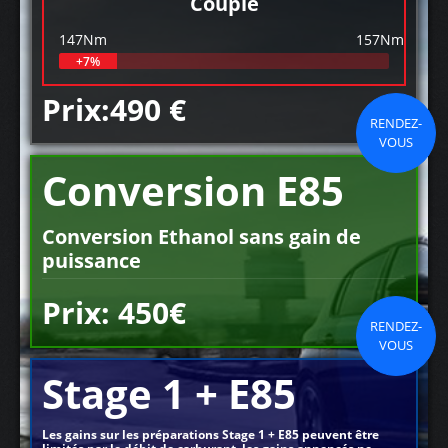
Couple
147Nm
157Nm
+7%
Prix:490 €
RENDEZ-
VOUS
Conversion E85
Conversion Ethanol sans gain de
puissance
Prix: 450€
RENDEZ-
VOUS
Stage 1 + E85
Les gains sur les préparations Stage 1 + E85 peuvent être