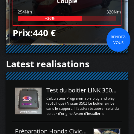
Couple
254Nm
320Nm
+26%
Prix:440 €
RENDEZ-
VOUS
Latest realisations
Test du boitier LINK 350Z Plugin ECU
Calculateur Programmable plug and play
(spécifique) Nissan 350Z Le boitier arrive
sans le support, Il faudra récupérer celui du
boitier d'origine Avant d'installer le
calculateur dans la voiture, nous allons
connecter le harness d'extension afin
d'envoyer l'information de la large bande
Préparation Honda Civic Type R FK2
dans le boitier. sydney sweeney deepfake