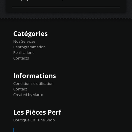
temperaturetemperature d'air
Reprog SP + Flashpro 1130€ TTC Reprog
d'admissiontemp ex. pour atmo -30- 80°C
E85 + Débridage injecteurs + Flashpro
moteurs suralsECT/CTSengine coolant
1220€ TTC Reprog E85 + SP98 + Débridage
temperaturetemperature ldr moteurtemp
Injecteurs + Flashpro 1370€ TTC Le
ex. a froid 80-100°C a ...
Flashpro permet un accès complet à tous
les paramètres moteur et ainsi une gestion
Catégories
précise et performante. Vous pourrez
basculer de la carto sans plomb à Ethanol à
Nos Services
l'aide du flashpro OPTION ECONOMIQUES
Reprogrammation
Reprog SP 98 sur le calculateur d'origine
Realisations
450€ TTC Un gain d'environ 10cv et 15nm
Contacts
...
Informations
Conditions d’utilisation
Contact
Created byMarto
Les Pièces Perf
Boutique CR Tune Shop