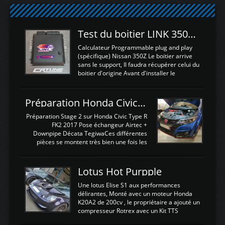
Test du boitier LINK 350Z Plugin ECU
Calculateur Programmable plug and play
(spécifique) Nissan 350Z Le boitier arrive
sans le support, Il faudra récupérer celui du
boitier d'origine Avant d'installer le
calculateur dans la voiture, nous allons
connecter le harness d'extension afin
d'envoyer l'information de la large bande
Préparation Honda Civic Type R FK2
dans le boitier. sydney sweeney deepfake
La sortie 0-5V de l'afr sera connectée sur
Préparation Stage 2 sur Honda Civic Type R
l'entrée AN Volt 8 et GndAN pour
FK2 2017 Pose échangeur Airtec +
Analogique, et Volt car l'information est une
Downpipe Décata TegiwaCes différentes
tension (Pas une résistance variable d'un
pièces se montent très bien une fois les
capteur de pression ou de température Il
passages de roues et l'imposant fond plat
est temps de brancher le ...
déposé. L'échangeur massif demande une
légere découpe du plastique inferieur,
Lotus Hot Purpple
negénant en rien la structure ou le
fonctionnement du fond plat. Une
Une lotus Elise S1 aux performances
reprogrammation Stage 2 est faite sur le
délirantes, Monté avec un moteur Honda
calculateur d'origine. Une alternative
K20A2 de 200cv , le propriétaire a ajouté un
économique au passage sur Hondata
compresseur Rotrex avec un Kit TTS
FlashproFK2 / Fk8. La Civic développe
performance . La puissance n'étant "que"