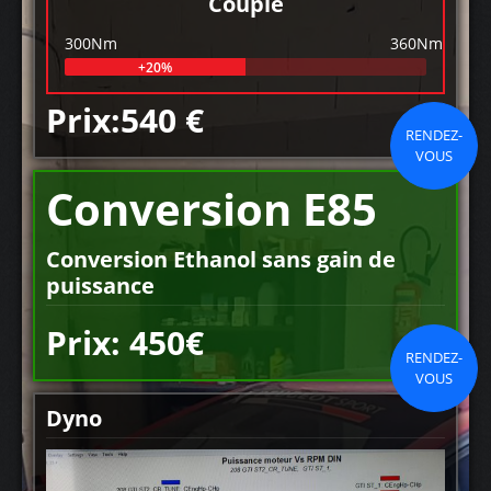
Couple
300Nm
360Nm
+20%
Prix:540 €
RENDEZ-
VOUS
Conversion E85
Conversion Ethanol sans gain de
puissance
Prix: 450€
RENDEZ-
VOUS
Dyno