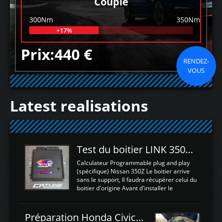
Couple
300Nm
350Nm
+17%
Prix:440 €
RENDEZ-
VOUS
Latest realisations
Test du boitier LINK 350Z Plugin ECU
Calculateur Programmable plug and play
(spécifique) Nissan 350Z Le boitier arrive
sans le support, Il faudra récupérer celui du
boitier d'origine Avant d'installer le
calculateur dans la voiture, nous allons
connecter le harness d'extension afin
d'envoyer l'information de la large bande
Préparation Honda Civic Type R FK2
dans le boitier. sydney sweeney deepfake