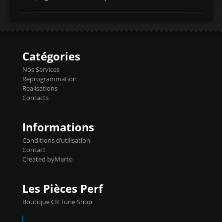
temperaturetemperature d'air
Reprog SP + Flashpro 1130€ TTC Reprog
d'admissiontemp ex. pour atmo -30- 80°C
E85 + Débridage injecteurs + Flashpro
moteurs suralsECT/CTSengine coolant
1220€ TTC Reprog E85 + SP98 + Débridage
temperaturetemperature ldr moteurtemp
Injecteurs + Flashpro 1370€ TTC Le
ex. a froid 80-100°C a ...
Flashpro permet un accès complet à tous
les paramètres moteur et ainsi une gestion
Catégories
précise et performante. Vous pourrez
basculer de la carto sans plomb à Ethanol à
Nos Services
l'aide du flashpro OPTION ECONOMIQUES
Reprogrammation
Reprog SP 98 sur le calculateur d'origine
Realisations
450€ TTC Un gain d'environ 10cv et 15nm
Contacts
...
Informations
Conditions d’utilisation
Contact
Created byMarto
Les Pièces Perf
Boutique CR Tune Shop