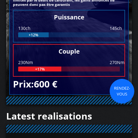
limités par le débit de carburant, les gains annoncés ne
peuvent donc pas être garantis
Puissance
130ch
145ch
+12%
Couple
230Nm
270Nm
+17%
Prix:600 €
RENDEZ-
VOUS
Latest realisations