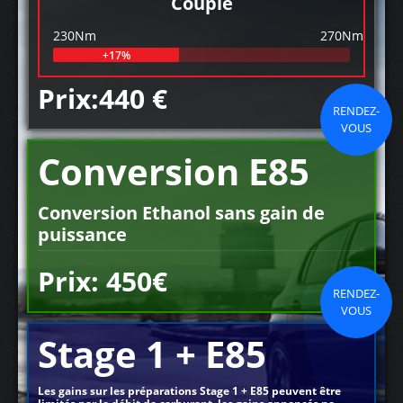
Couple
230Nm
270Nm
+17%
Prix:440 €
RENDEZ-
VOUS
Conversion E85
Conversion Ethanol sans gain de
puissance
Prix: 450€
RENDEZ-
VOUS
Stage 1 + E85
Les gains sur les préparations Stage 1 + E85 peuvent être