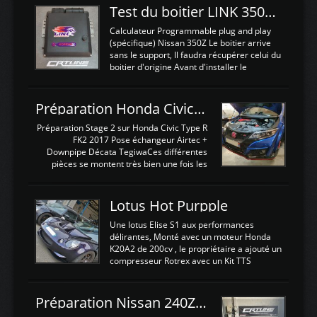
Test du boitier LINK 350Z Plugin ECU
Calculateur Programmable plug and play
(spécifique) Nissan 350Z Le boitier arrive
sans le support, Il faudra récupérer celui du
boitier d'origine Avant d'installer le
calculateur dans la voiture, nous allons
connecter le harness d'extension afin
d'envoyer l'information de la large bande
Préparation Honda Civic Type R FK2
dans le boitier. sydney sweeney deepfake
La sortie 0-5V de l'afr sera connectée sur
Préparation Stage 2 sur Honda Civic Type R
l'entrée AN Volt 8 et GndAN pour
FK2 2017 Pose échangeur Airtec +
Analogique, et Volt car l'information est une
Downpipe Décata TegiwaCes différentes
tension (Pas une résistance variable d'un
pièces se montent très bien une fois les
capteur de pression ou de température Il
passages de roues et l'imposant fond plat
est temps de brancher le ...
déposé. L'échangeur massif demande une
légere découpe du plastique inferieur,
Lotus Hot Purpple
negénant en rien la structure ou le
fonctionnement du fond plat. Une
Une lotus Elise S1 aux performances
reprogrammation Stage 2 est faite sur le
délirantes, Monté avec un moteur Honda
calculateur d'origine. Une alternative
K20A2 de 200cv , le propriétaire a ajouté un
économique au passage sur Hondata
compresseur Rotrex avec un Kit TTS
FlashproFK2 / Fk8. La Civic développe
performance . La puissance n'étant "que"
d'origine 310cv et 400Nn , Une fois
de 300cv, David a décidé de fiabiliser et
reprogrammé et les ...
d'augmenter la puissance de son moteur:
Préparation Nissan 240Z SR20DET
un watercooler a été ajouté. 300Cv sans