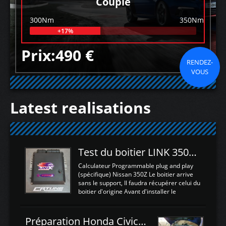
Couple
300Nm
350Nm
+17%
Prix:490 €
RENDEZ-
VOUS
Latest realisations
Test du boitier LINK 350Z Plugin ECU
Calculateur Programmable plug and play
(spécifique) Nissan 350Z Le boitier arrive
sans le support, Il faudra récupérer celui du
boitier d'origine Avant d'installer le
calculateur dans la voiture, nous allons
connecter le harness d'extension afin
d'envoyer l'information de la large bande
Préparation Honda Civic Type R FK2
dans le boitier. sydney sweeney deepfake