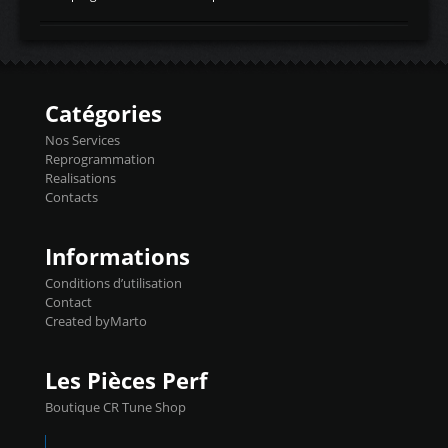
temperaturetemperature d'air
Reprog SP + Flashpro 1130€ TTC Reprog
d'admissiontemp ex. pour atmo -30- 80°C
E85 + Débridage injecteurs + Flashpro
moteurs suralsECT/CTSengine coolant
1220€ TTC Reprog E85 + SP98 + Débridage
temperaturetemperature ldr moteurtemp
Injecteurs + Flashpro 1370€ TTC Le
ex. a froid 80-100°C a ...
Flashpro permet un accès complet à tous
les paramètres moteur et ainsi une gestion
Catégories
précise et performante. Vous pourrez
basculer de la carto sans plomb à Ethanol à
Nos Services
l'aide du flashpro OPTION ECONOMIQUES
Reprogrammation
Reprog SP 98 sur le calculateur d'origine
Realisations
450€ TTC Un gain d'environ 10cv et 15nm
Contacts
...
Informations
Conditions d’utilisation
Contact
Created byMarto
Les Pièces Perf
Boutique CR Tune Shop