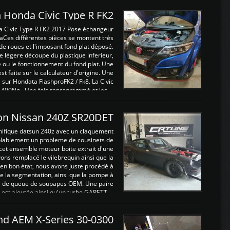
 Honda Civic Type R FK2
a Civic Type R FK2 2017 Pose échangeur
Ces différentes pièces se montent très
de roues et l'imposant fond plat déposé.
légere découpe du plastique inferieur,
e ou le fonctionnement du fond plat. Une
 faite sur le calculateur d'origine. Une
sur Hondata FlashproFK2 / Fk8. La Civic
 400Nn , Une fois reprogrammé et les ...
on Nissan 240Z SR20DET
nifique datsun 240z avec un claquement
blablement un probleme de cousinets de
cet ensemble moteur boite extrait d'une
ns remplacé le vilebrequin ainsi que la
t en bon état, nous avons juste procédé à
 la segmentation, ainsi que la pompe à
ints de queue de soupapes OEM. Une paire
est ajoutée ainsi qu'un turbo GARETT ...
and AEM X-Series 30-0300