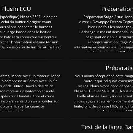
Z Plugin ECU
Préparation
spécifique) Nissan 350Z Le boitier
Préparation Stage 2 sur Hond
 celui du boitier d'origine Avant
Airtec + Downpipe Décata Tegiwa
 nous allons connecter le harness
bien une fois les passages 
e la large bande dans le boitier.
L'échangeur massif demande une 
e l'afr sera connectée sur l'entrée
negénant en rien la structur
lt car l'information est une tension
reprogrammation Stage 2 est
 de pression ou de température Il est
alternative économique au passage 
développe d'origine 310cv et
Préparati
irantes, Monté avec un moteur Honda
Nous avons réceptionné cette mag
 un compresseur Rotrex avec un Kit
moteur qui indiquait vraisem
que" de 300cv, David a décidé de
bielles. Nous avons donc déposé 
 son moteur: un watercooler a été
Nissan S13 avec SR20DET . Nous avo
uipée d'un Hondata Kpro et d'une
bielle abimée. Les cylindres étan
 inconvénients d'un watercooler sur
un déglaçage et au remplacement de
plus efficace: La capacité
huile, Joint de culasse HKS, les jo
te que celle de ...
d'arbres a cames HKS 
Test de la large B