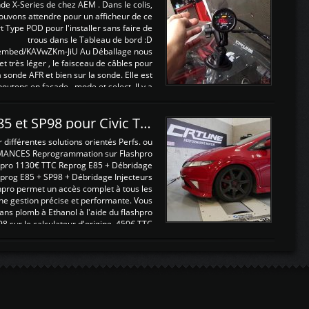
nde X-Series de chez AEM . Dans le colis,
ouvons attendre pour un afficheur de ce
t Type POD pour l'installer sans faire de
trous dans le Tableau de bord :D
/embed/KAVwZKm-JiU Au Déballage nous
 et très léger , le faisceau de câbles pour
a sonde AFR et bien sur la sonde. Elle est
 boutons en façade , mode et select. Il y a
différentes fonctions ...
Reprogrammations E85 et SP98 pour Civic Type R FN2
ifférentes solutions orientés Perfs. ou
MANCES Reprogrammation sur Flashpro
pro 1130€ TTC Reprog E85 + Débridage
eprog E85 + SP98 + Débridage Injecteurs
hpro permet un accès complet à tous les
ne gestion précise et performante. Vous
ans plomb à Ethanol à l'aide du flashpro
sur le calculateur d'origine 450€ TTC
Un gain d'environ 10cv et 15nm ...