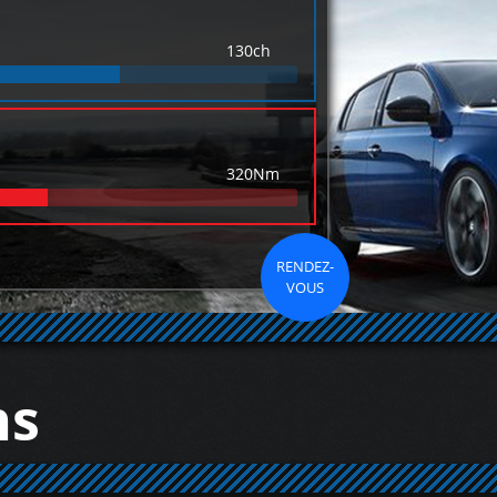
130ch
320Nm
RENDEZ-
VOUS
ns