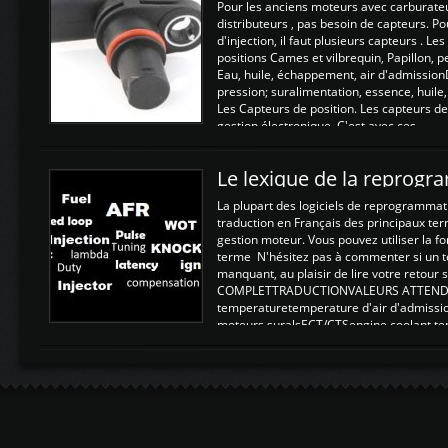
Pour les anciens moteurs avec carburate
distributeurs , pas besoin de capteurs. P
d'injection, il faut plusieurs capteurs . L
positions Cames et vilbrequin, Papillon, 
Eau, huile, échappement, air d'admission
pression; suralimentation, essence, huile,
Les Capteurs de position. Les capteurs de
gestion électronique. C'est avec ces ...
Le lexique de la reprog
La plupart des logiciels de reprogrammati
traduction en Français des principaux te
gestion moteur. Vous pouvez utiliser la fo
terme N'hésitez pas à commenter si un t
manquant, au plaisir de lire votre retou
COMPLETTRADUCTIONVALEURS ATTENDUE
temperaturetemperature d'air d'admissi
moteurs suralsECT/CTSengine coolant t
moteurtemp ex. a froid 80-100°C a ...