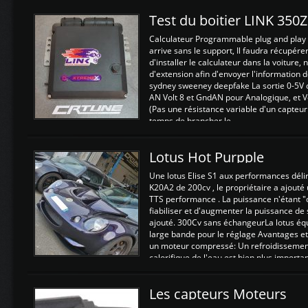
Test du boitier LINK 350
Calculateur Programmable plug and play (
arrive sans le support, Il faudra récupérer
d'installer le calculateur dans la voiture,
d'extension afin d'envoyer l'information d
sydney sweeney deepfake La sortie 0-5V d
AN Volt 8 et GndAN pour Analogique, et Vo
(Pas une résistance variable d'un capteur
temps de brancher le ...
Lotus Hot Purpple
Une lotus Elise S1 aux performances dél
K20A2 de 200cv , le propriétaire a ajouté
TTS performance . La puissance n'étant "
fiabiliser et d'augmenter la puissance de
ajouté. 300Cv sans échangeurLa lotus éq
large bande pour le réglage Avantages et
un moteur compressé: Un refroidissement 
calorifique de l'eau est bien plus importan
Les capteurs Moteurs