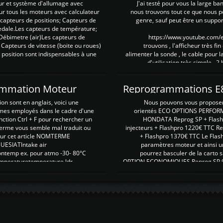
ur et système d'allumage avec
J'ai testé pour vous la large ba
our tous les moteurs avec calculateur
nous trouvons tout ce que nous p
es capteurs de positions; Capteurs de
genre, sauf peut être un suppor
pedale.Les capteurs de température;
Débimetre (air)Les capteurs de
https://www.youtube.com
 Capteurs de vitesse (boite ou roues)
trouvons , l'afficheur très fin
 position sont indispensables à une
alimenter la sonde , le cable pour l
d'utilisation très simple , 2
rammation Moteur
on sont en anglais, voici une
Nous pouvons vous proposer d
rmes employés dans le cadre d'une
orientés ECO OPTIONS PERFOR
nction Ctrl + F pour rechercher un
HONDATA Reprog SP + Flash
erme vous semble mal traduit ou
injecteurs + Flashpro 1220€ TTC R
r sur cet article NOMTERME
+ Flashpro 1370€ TTC Le Flas
SIATIntake air
paramètres moteur et ainsi u
ontemp ex. pour atmo -30- 80°C
pourrez basculer de la carto s
emperaturetemperature ldr
OPTION ECONOMIQUES Reprog SP 98 