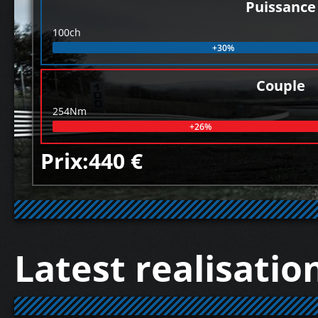
Puissance
100ch
+30%
Couple
254Nm
+26%
Prix:440 €
Latest realisatio