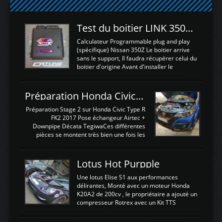
Test du boitier LINK 350Z Plugin ECU
Calculateur Programmable plug and play
(spécifique) Nissan 350Z Le boitier arrive
sans le support, Il faudra récupérer celui du
boitier d'origine Avant d'installer le
calculateur dans la voiture, nous allons
connecter le harness d'extension afin
d'envoyer l'information de la large bande
Préparation Honda Civic Type R FK2
dans le boitier. sydney sweeney deepfake
La sortie 0-5V de l'afr sera connectée sur
Préparation Stage 2 sur Honda Civic Type R
l'entrée AN Volt 8 et GndAN pour
FK2 2017 Pose échangeur Airtec +
Analogique, et Volt car l'information est une
Downpipe Décata TegiwaCes différentes
tension (Pas une résistance variable d'un
pièces se montent très bien une fois les
capteur de pression ou de température Il
passages de roues et l'imposant fond plat
est temps de brancher le ...
déposé. L'échangeur massif demande une
légere découpe du plastique inferieur,
Lotus Hot Purpple
negénant en rien la structure ou le
fonctionnement du fond plat. Une
Une lotus Elise S1 aux performances
reprogrammation Stage 2 est faite sur le
délirantes, Monté avec un moteur Honda
calculateur d'origine. Une alternative
K20A2 de 200cv , le propriétaire a ajouté un
économique au passage sur Hondata
compresseur Rotrex avec un Kit TTS
FlashproFK2 / Fk8. La Civic développe
performance . La puissance n'étant "que"
d'origine 310cv et 400Nn , Une fois
de 300cv, David a décidé de fiabiliser et