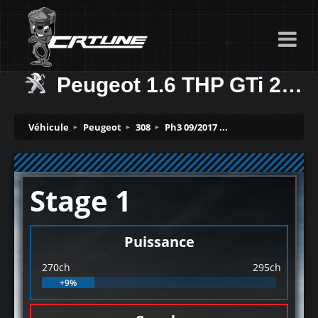
Peugeot 1.6 THP GTi 270ch
Véhicule
Peugeot
308
Ph3 09/2017 ...
Stage 1
Puissance
270ch
295ch
+9%