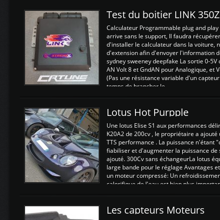
Test du boitier LINK 350
Calculateur Programmable plug and play (
arrive sans le support, Il faudra récupérer
d'installer le calculateur dans la voiture,
d'extension afin d'envoyer l'information d
sydney sweeney deepfake La sortie 0-5V d
AN Volt 8 et GndAN pour Analogique, et Vo
(Pas une résistance variable d'un capteur
temps de brancher le ...
Lotus Hot Purpple
Une lotus Elise S1 aux performances dél
K20A2 de 200cv , le propriétaire a ajouté
TTS performance . La puissance n'étant "
fiabiliser et d'augmenter la puissance de
ajouté. 300Cv sans échangeurLa lotus éq
large bande pour le réglage Avantages et
un moteur compressé: Un refroidissement 
calorifique de l'eau est bien plus importan
Les capteurs Moteurs