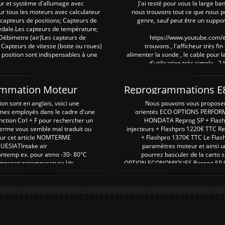
ur et système d'allumage avec
J'ai testé pour vous la large ba
our tous les moteurs avec calculateur
nous trouvons tout ce que nous p
es capteurs de positions; Capteurs de
genre, sauf peut être un suppor
pedale.Les capteurs de température;
Débimetre (air)Les capteurs de
https://www.youtube.com
 Capteurs de vitesse (boite ou roues)
trouvons , l'afficheur très fin
 position sont indispensables à une
alimenter la sonde , le cable pour l
d'utilisation très simple , 2
rammation Moteur
on sont en anglais, voici une
Nous pouvons vous proposer d
rmes employés dans le cadre d'une
orientés ECO OPTIONS PERFOR
nction Ctrl + F pour rechercher un
HONDATA Reprog SP + Flash
erme vous semble mal traduit ou
injecteurs + Flashpro 1220€ TTC R
r sur cet article NOMTERME
+ Flashpro 1370€ TTC Le Flas
SIATIntake air
paramètres moteur et ainsi u
ontemp ex. pour atmo -30- 80°C
pourrez basculer de la carto s
emperaturetemperature ldr
OPTION ECONOMIQUES Reprog SP 98 