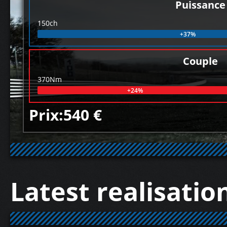
Puissance
150ch
+37%
Couple
370Nm
+24%
Prix:540 €
Latest realisatio