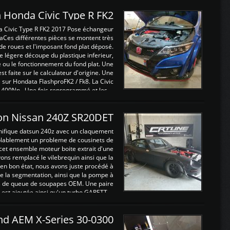
 Honda Civic Type R FK2
a Civic Type R FK2 2017 Pose échangeur
Ces différentes pièces se montent très
de roues et l'imposant fond plat déposé.
légere découpe du plastique inferieur,
e ou le fonctionnement du fond plat. Une
 faite sur le calculateur d'origine. Une
sur Hondata FlashproFK2 / Fk8. La Civic
 400Nn , Une fois reprogrammé et les ...
on Nissan 240Z SR20DET
nifique datsun 240z avec un claquement
blablement un probleme de cousinets de
cet ensemble moteur boite extrait d'une
ns remplacé le vilebrequin ainsi que la
t en bon état, nous avons juste procédé à
 la segmentation, ainsi que la pompe à
ints de queue de soupapes OEM. Une paire
est ajoutée ainsi qu'un turbo GARETT ...
and AEM X-Series 30-0300