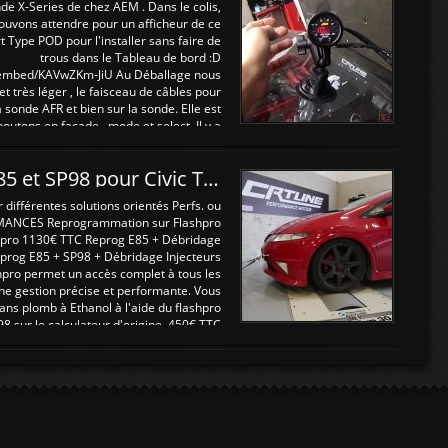
nde X-Series de chez AEM . Dans le colis,
ouvons attendre pour un afficheur de ce
t Type POD pour l'installer sans faire de
trous dans le Tableau de bord :D
/embed/KAVwZKm-JiU Au Déballage nous
 et très léger , le faisceau de câbles pour
a sonde AFR et bien sur la sonde. Elle est
 boutons en façade , mode et select. Il y a
différentes fonctions ...
Reprogrammations E85 et SP98 pour Civic Type R FN2
ifférentes solutions orientés Perfs. ou
MANCES Reprogrammation sur Flashpro
pro 1130€ TTC Reprog E85 + Débridage
eprog E85 + SP98 + Débridage Injecteurs
hpro permet un accès complet à tous les
ne gestion précise et performante. Vous
ans plomb à Ethanol à l'aide du flashpro
sur le calculateur d'origine 450€ TTC
Un gain d'environ 10cv et 15nm ...