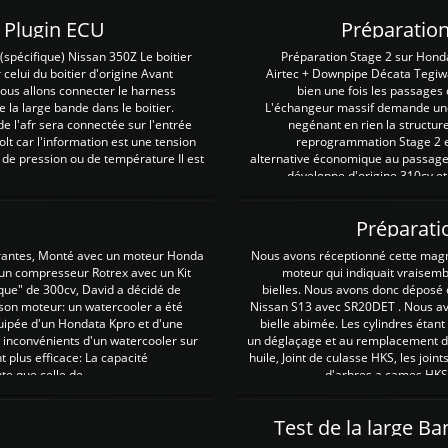
Z Plugin ECU
Préparation
spécifique) Nissan 350Z Le boitier
Préparation Stage 2 sur Hond
 celui du boitier d'origine Avant
Airtec + Downpipe Décata Tegiwa
 nous allons connecter le harness
bien une fois les passages 
e la large bande dans le boitier.
L'échangeur massif demande une 
e l'afr sera connectée sur l'entrée
negénant en rien la structur
lt car l'information est une tension
reprogrammation Stage 2 est
 de pression ou de température Il est
alternative économique au passage 
développe d'origine 310cv et
Préparati
irantes, Monté avec un moteur Honda
Nous avons réceptionné cette mag
 un compresseur Rotrex avec un Kit
moteur qui indiquait vraisem
que" de 300cv, David a décidé de
bielles. Nous avons donc déposé 
 son moteur: un watercooler a été
Nissan S13 avec SR20DET . Nous avo
uipée d'un Hondata Kpro et d'une
bielle abimée. Les cylindres étan
 inconvénients d'un watercooler sur
un déglaçage et au remplacement de
plus efficace: La capacité
huile, Joint de culasse HKS, les jo
te que celle de ...
d'arbres a cames HKS 
Test de la large B