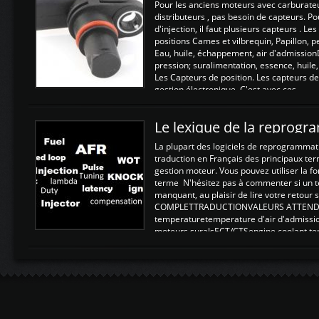
Pour les anciens moteurs avec carburate
distributeurs , pas besoin de capteurs. P
d'injection, il faut plusieurs capteurs . L
positions Cames et vilbrequin, Papillon, 
Eau, huile, échappement, air d'admission
pression; suralimentation, essence, huile,
Les Capteurs de position. Les capteurs de
gestion électronique. C'est avec ces ...
Le lexique de la reprog
La plupart des logiciels de reprogrammati
traduction en Français des principaux te
gestion moteur. Vous pouvez utiliser la fo
terme N'hésitez pas à commenter si un t
manquant, au plaisir de lire votre retou
COMPLETTRADUCTIONVALEURS ATTENDUE
temperaturetemperature d'air d'admissi
moteurs suralsECT/CTSengine coolant t
moteurtemp ex. a froid 80-100°C a ...