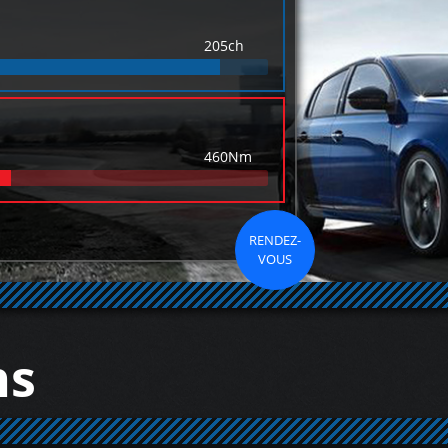
205ch
460Nm
RENDEZ-
VOUS
ns