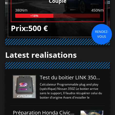
Couple
380Nm
450Nm
+18%
Prix:500 €
RENDEZ-
VOUS
Latest realisations
Test du boitier LINK 350Z Plugin ECU
Calculateur Programmable plug and play
(spécifique) Nissan 350Z Le boitier arrive
sans le support, Il faudra récupérer celui du
boitier d'origine Avant d'installer le
calculateur dans la voiture, nous allons
connecter le harness d'extension afin
d'envoyer l'information de la large bande
Préparation Honda Civic Type R FK2
dans le boitier. sydney sweeney deepfake