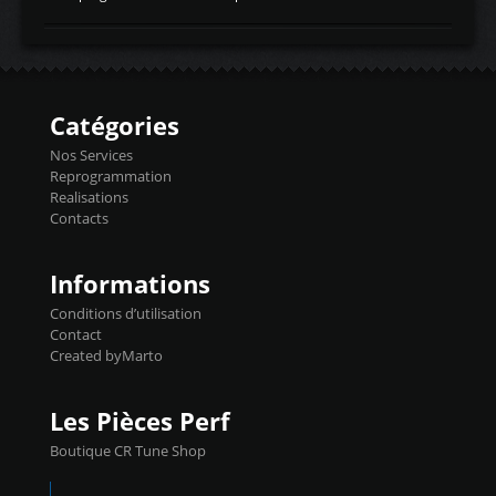
temperaturetemperature d'air
Reprog SP + Flashpro 1130€ TTC Reprog
d'admissiontemp ex. pour atmo -30- 80°C
E85 + Débridage injecteurs + Flashpro
moteurs suralsECT/CTSengine coolant
1220€ TTC Reprog E85 + SP98 + Débridage
temperaturetemperature ldr moteurtemp
Injecteurs + Flashpro 1370€ TTC Le
ex. a froid 80-100°C a ...
Flashpro permet un accès complet à tous
les paramètres moteur et ainsi une gestion
Catégories
précise et performante. Vous pourrez
basculer de la carto sans plomb à Ethanol à
Nos Services
l'aide du flashpro OPTION ECONOMIQUES
Reprogrammation
Reprog SP 98 sur le calculateur d'origine
Realisations
450€ TTC Un gain d'environ 10cv et 15nm
Contacts
...
Informations
Conditions d’utilisation
Contact
Created byMarto
Les Pièces Perf
Boutique CR Tune Shop