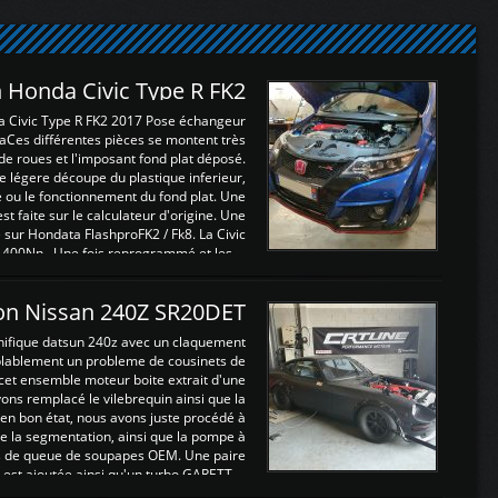
 Honda Civic Type R FK2
a Civic Type R FK2 2017 Pose échangeur
Ces différentes pièces se montent très
de roues et l'imposant fond plat déposé.
légere découpe du plastique inferieur,
e ou le fonctionnement du fond plat. Une
 faite sur le calculateur d'origine. Une
sur Hondata FlashproFK2 / Fk8. La Civic
 400Nn , Une fois reprogrammé et les ...
on Nissan 240Z SR20DET
nifique datsun 240z avec un claquement
blablement un probleme de cousinets de
cet ensemble moteur boite extrait d'une
ns remplacé le vilebrequin ainsi que la
t en bon état, nous avons juste procédé à
 la segmentation, ainsi que la pompe à
ints de queue de soupapes OEM. Une paire
est ajoutée ainsi qu'un turbo GARETT ...