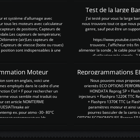
Test de la large B
ur et système d'allumage avec
J'ai testé pour vous la large ba
our tous les moteurs avec calculateur
nous trouvons tout ce que nous p
es capteurs de positions; Capteurs de
genre, sauf peut être un suppor
pedale.Les capteurs de température;
Débimetre (air)Les capteurs de
https://www.youtube.com
 Capteurs de vitesse (boite ou roues)
trouvons , l'afficheur très fin
 position sont indispensables à une
alimenter la sonde , le cable pour l
d'utilisation très simple , 2
rammation Moteur
on sont en anglais, voici une
Nous pouvons vous proposer d
rmes employés dans le cadre d'une
orientés ECO OPTIONS PERFOR
nction Ctrl + F pour rechercher un
HONDATA Reprog SP + Flash
erme vous semble mal traduit ou
injecteurs + Flashpro 1220€ TTC R
r sur cet article NOMTERME
+ Flashpro 1370€ TTC Le Flas
SIATIntake air
paramètres moteur et ainsi u
ontemp ex. pour atmo -30- 80°C
pourrez basculer de la carto s
emperaturetemperature ldr
OPTION ECONOMIQUES Reprog SP 98 