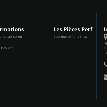
ormations
Les Pièces Perf
I
ons d’utilisation
Boutique CR Tune Shop
t
B
13
d byMarto
9