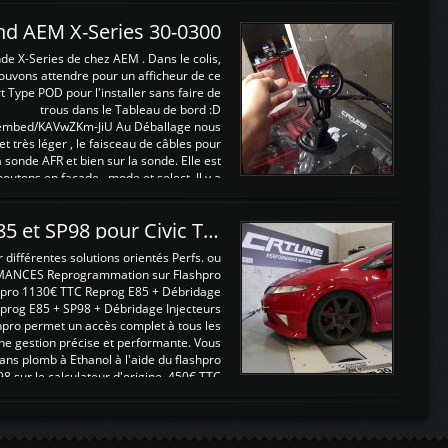
and AEM X-Series 30-0300
nde X-Series de chez AEM . Dans le colis,
ouvons attendre pour un afficheur de ce
t Type POD pour l'installer sans faire de
trous dans le Tableau de bord :D
/embed/KAVwZKm-JiU Au Déballage nous
 et très léger , le faisceau de câbles pour
a sonde AFR et bien sur la sonde. Elle est
 boutons en façade , mode et select. Il y a
différentes fonctions ...
Reprogrammations E85 et SP98 pour Civic Type R FN2
ifférentes solutions orientés Perfs. ou
MANCES Reprogrammation sur Flashpro
pro 1130€ TTC Reprog E85 + Débridage
eprog E85 + SP98 + Débridage Injecteurs
hpro permet un accès complet à tous les
ne gestion précise et performante. Vous
ans plomb à Ethanol à l'aide du flashpro
sur le calculateur d'origine 450€ TTC
Un gain d'environ 10cv et 15nm ...