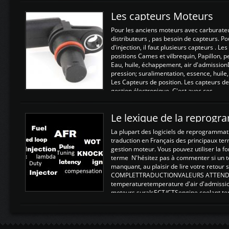
Les capteurs Moteurs
Pour les anciens moteurs avec carburate
distributeurs , pas besoin de capteurs. P
d'injection, il faut plusieurs capteurs . L
positions Cames et vilbrequin, Papillon, 
Eau, huile, échappement, air d'admission
pression; suralimentation, essence, huile,
Les Capteurs de position. Les capteurs de
gestion électronique. C'est avec ces ...
Le lexique de la reprog
La plupart des logiciels de reprogrammati
traduction en Français des principaux te
gestion moteur. Vous pouvez utiliser la fo
terme N'hésitez pas à commenter si un t
manquant, au plaisir de lire votre retou
COMPLETTRADUCTIONVALEURS ATTENDUE
temperaturetemperature d'air d'admissi
moteurs suralsECT/CTSengine coolant t
moteurtemp ex. a froid 80-100°C a ...