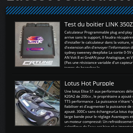
Test du boitier LINK 350
Calculateur Programmable plug and play (
arrive sans le support, Il faudra récupérer
d'installer le calculateur dans la voiture,
d'extension afin d'envoyer l'information d
sydney sweeney deepfake La sortie 0-5V d
AN Volt 8 et GndAN pour Analogique, et Vo
(Pas une résistance variable d'un capteur
temps de brancher le ...
Lotus Hot Purpple
Une lotus Elise S1 aux performances dél
K20A2 de 200cv , le propriétaire a ajouté
TTS performance . La puissance n'étant "
fiabiliser et d'augmenter la puissance de
ajouté. 300Cv sans échangeurLa lotus éq
large bande pour le réglage Avantages et
un moteur compressé: Un refroidissement 
calorifique de l'eau est bien plus importan