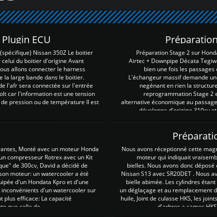
Z Plugin ECU
Préparation
spécifique) Nissan 350Z Le boitier
Préparation Stage 2 sur Hond
 celui du boitier d'origine Avant
Airtec + Downpipe Décata Tegiwa
 nous allons connecter le harness
bien une fois les passages 
e la large bande dans le boitier.
L'échangeur massif demande une 
e l'afr sera connectée sur l'entrée
negénant en rien la structur
lt car l'information est une tension
reprogrammation Stage 2 est
 de pression ou de température Il est
alternative économique au passage 
développe d'origine 310cv et
Préparati
irantes, Monté avec un moteur Honda
Nous avons réceptionné cette mag
 un compresseur Rotrex avec un Kit
moteur qui indiquait vraisem
que" de 300cv, David a décidé de
bielles. Nous avons donc déposé 
 son moteur: un watercooler a été
Nissan S13 avec SR20DET . Nous avo
uipée d'un Hondata Kpro et d'une
bielle abimée. Les cylindres étan
 inconvénients d'un watercooler sur
un déglaçage et au remplacement de
plus efficace: La capacité
huile, Joint de culasse HKS, les jo
te que celle de ...
d'arbres a cames HKS 