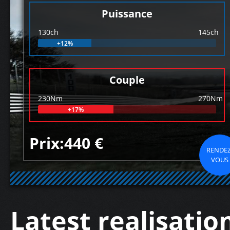
Puissance
130ch
145ch
+12%
Couple
230Nm
270Nm
+17%
Prix:440 €
RENDEZ
VOUS
Latest realisatio