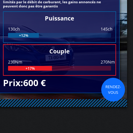
limités par le débit de carburant, les gains annoncés ne
peuvent donc pas être garantis
Puissance
130ch
145ch
+12%
Couple
230Nm
270Nm
+17%
Prix:600 €
RENDEZ-
VOUS