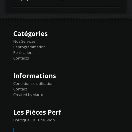
temperaturetemperature d'air
Reprog SP + Flashpro 1130€ TTC Reprog
d'admissiontemp ex. pour atmo -30- 80°C
E85 + Débridage injecteurs + Flashpro
moteurs suralsECT/CTSengine coolant
1220€ TTC Reprog E85 + SP98 + Débridage
temperaturetemperature ldr moteurtemp
Injecteurs + Flashpro 1370€ TTC Le
ex. a froid 80-100°C a ...
Flashpro permet un accès complet à tous
les paramètres moteur et ainsi une gestion
Catégories
précise et performante. Vous pourrez
basculer de la carto sans plomb à Ethanol à
Nos Services
l'aide du flashpro OPTION ECONOMIQUES
Reprogrammation
Reprog SP 98 sur le calculateur d'origine
Realisations
450€ TTC Un gain d'environ 10cv et 15nm
Contacts
...
Informations
Conditions d’utilisation
Contact
Created byMarto
Les Pièces Perf
Boutique CR Tune Shop