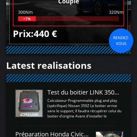
Couple
300Nm
320Nm
+7%
Prix:440 €
RENDEZ-
VOUS
Latest realisations
Test du boitier LINK 350Z Plugin ECU
Calculateur Programmable plug and play
(spécifique) Nissan 350Z Le boitier arrive
sans le support, Il faudra récupérer celui du
boitier d'origine Avant d'installer le
calculateur dans la voiture, nous allons
connecter le harness d'extension afin
d'envoyer l'information de la large bande
Préparation Honda Civic Type R FK2
dans le boitier. sydney sweeney deepfake