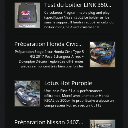
Test du boitier LINK 350Z Plugin ECU
Calculateur Programmable plug and play
(spécifique) Nissan 350Z Le boitier arrive
sans le support, Il faudra récupérer celui du
boitier d'origine Avant d'installer le
calculateur dans la voiture, nous allons
connecter le harness d'extension afin
d'envoyer l'information de la large bande
Préparation Honda Civic Type R FK2
dans le boitier. sydney sweeney deepfake
La sortie 0-5V de l'afr sera connectée sur
Préparation Stage 2 sur Honda Civic Type R
l'entrée AN Volt 8 et GndAN pour
FK2 2017 Pose échangeur Airtec +
Analogique, et Volt car l'information est une
Downpipe Décata TegiwaCes différentes
tension (Pas une résistance variable d'un
pièces se montent très bien une fois les
capteur de pression ou de température Il
passages de roues et l'imposant fond plat
est temps de brancher le ...
déposé. L'échangeur massif demande une
légere découpe du plastique inferieur,
Lotus Hot Purpple
negénant en rien la structure ou le
fonctionnement du fond plat. Une
Une lotus Elise S1 aux performances
reprogrammation Stage 2 est faite sur le
délirantes, Monté avec un moteur Honda
calculateur d'origine. Une alternative
K20A2 de 200cv , le propriétaire a ajouté un
économique au passage sur Hondata
compresseur Rotrex avec un Kit TTS
FlashproFK2 / Fk8. La Civic développe
performance . La puissance n'étant "que"
d'origine 310cv et 400Nn , Une fois
de 300cv, David a décidé de fiabiliser et
reprogrammé et les ...
d'augmenter la puissance de son moteur:
Préparation Nissan 240Z SR20DET
un watercooler a été ajouté. 300Cv sans