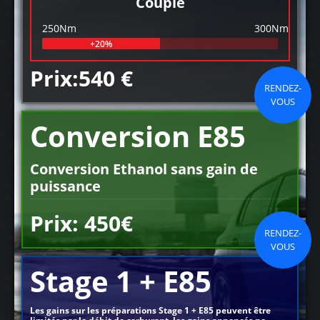
Couple
250Nm
300Nm
+20%
Prix:540 €
RENDEZ-
VOUS
Conversion E85
Conversion Ethanol sans gain de
puissance
Prix: 450€
RENDEZ-
VOUS
Stage 1 + E85
Les gains sur les préparations Stage 1 + E85 peuvent être