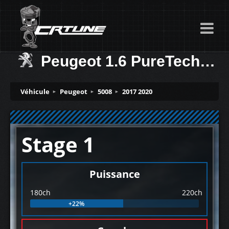
Peugeot 1.6 PureTech (GPF) 180ch
Véhicule
Peugeot
5008
2017 2020
Stage 1
Puissance
180ch
220ch
+22%