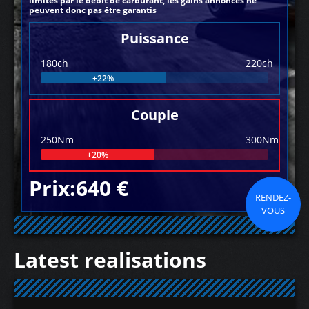
limités par le débit de carburant, les gains annoncés ne
peuvent donc pas être garantis
Puissance
180ch
220ch
+22%
Couple
250Nm
300Nm
+20%
Prix:640 €
RENDEZ-
VOUS
Latest realisations