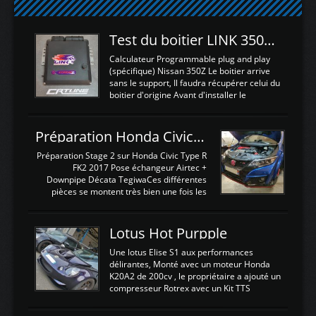
Test du boitier LINK 350Z Plugin ECU
Calculateur Programmable plug and play
(spécifique) Nissan 350Z Le boitier arrive
sans le support, Il faudra récupérer celui du
boitier d'origine Avant d'installer le
calculateur dans la voiture, nous allons
connecter le harness d'extension afin
d'envoyer l'information de la large bande
Préparation Honda Civic Type R FK2
dans le boitier. sydney sweeney deepfake
La sortie 0-5V de l'afr sera connectée sur
Préparation Stage 2 sur Honda Civic Type R
l'entrée AN Volt 8 et GndAN pour
FK2 2017 Pose échangeur Airtec +
Analogique, et Volt car l'information est une
Downpipe Décata TegiwaCes différentes
tension (Pas une résistance variable d'un
pièces se montent très bien une fois les
capteur de pression ou de température Il
passages de roues et l'imposant fond plat
est temps de brancher le ...
déposé. L'échangeur massif demande une
légere découpe du plastique inferieur,
Lotus Hot Purpple
negénant en rien la structure ou le
fonctionnement du fond plat. Une
Une lotus Elise S1 aux performances
reprogrammation Stage 2 est faite sur le
délirantes, Monté avec un moteur Honda
calculateur d'origine. Une alternative
K20A2 de 200cv , le propriétaire a ajouté un
économique au passage sur Hondata
compresseur Rotrex avec un Kit TTS
FlashproFK2 / Fk8. La Civic développe
performance . La puissance n'étant "que"
d'origine 310cv et 400Nn , Une fois
de 300cv, David a décidé de fiabiliser et