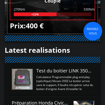
Couple
270Nm
330Nm
+22%
Prix:400 €
RENDEZ-
VOUS
Latest realisations
Test du boitier LINK 350Z Plugin ECU
Calculateur Programmable plug and play
(spécifique) Nissan 350Z Le boitier arrive
sans le support, Il faudra récupérer celui du
boitier d'origine Avant d'installer le
calculateur dans la voiture, nous allons
connecter le harness d'extension afin
d'envoyer l'information de la large bande
Préparation Honda Civic Type R FK2
dans le boitier. sydney sweeney deepfake