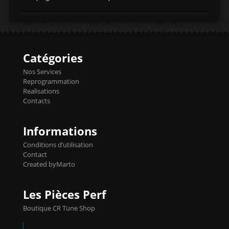
temperaturetemperature d'air
Reprog SP + Flashpro 1130€ TTC Reprog
d'admissiontemp ex. pour atmo -30- 80°C
E85 + Débridage injecteurs + Flashpro
moteurs suralsECT/CTSengine coolant
1220€ TTC Reprog E85 + SP98 + Débridage
temperaturetemperature ldr moteurtemp
Injecteurs + Flashpro 1370€ TTC Le
ex. a froid 80-100°C a ...
Flashpro permet un accès complet à tous
les paramètres moteur et ainsi une gestion
Catégories
précise et performante. Vous pourrez
basculer de la carto sans plomb à Ethanol à
Nos Services
l'aide du flashpro OPTION ECONOMIQUES
Reprogrammation
Reprog SP 98 sur le calculateur d'origine
Realisations
450€ TTC Un gain d'environ 10cv et 15nm
Contacts
...
Informations
Conditions d’utilisation
Contact
Created byMarto
Les Pièces Perf
Boutique CR Tune Shop