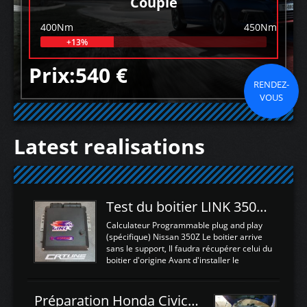
Couple
400Nm
450Nm
+13%
Prix:540 €
RENDEZ-
VOUS
Latest realisations
Test du boitier LINK 350Z Plugin ECU
Calculateur Programmable plug and play
(spécifique) Nissan 350Z Le boitier arrive
sans le support, Il faudra récupérer celui du
boitier d'origine Avant d'installer le
calculateur dans la voiture, nous allons
connecter le harness d'extension afin
d'envoyer l'information de la large bande
Préparation Honda Civic Type R FK2
dans le boitier. sydney sweeney deepfake