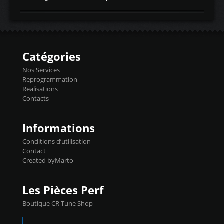
temperaturetemperature d'air
Reprog SP + Flashpro 1130€ TTC Reprog
d'admissiontemp ex. pour atmo -30- 80°C
E85 + Débridage injecteurs + Flashpro
moteurs suralsECT/CTSengine coolant
1220€ TTC Reprog E85 + SP98 + Débridage
temperaturetemperature ldr moteurtemp
Injecteurs + Flashpro 1370€ TTC Le
ex. a froid 80-100°C a ...
Flashpro permet un accès complet à tous
les paramètres moteur et ainsi une gestion
Catégories
précise et performante. Vous pourrez
basculer de la carto sans plomb à Ethanol à
Nos Services
l'aide du flashpro OPTION ECONOMIQUES
Reprogrammation
Reprog SP 98 sur le calculateur d'origine
Realisations
450€ TTC Un gain d'environ 10cv et 15nm
Contacts
...
Informations
Conditions d’utilisation
Contact
Created byMarto
Les Pièces Perf
Boutique CR Tune Shop