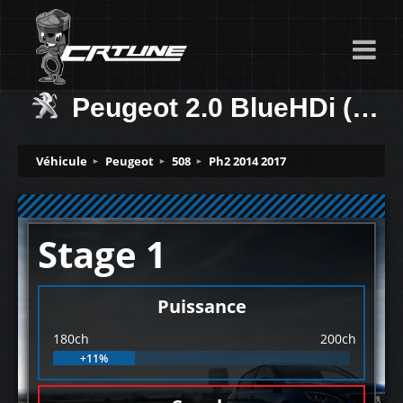
Peugeot 2.0 BlueHDi (EAT6) 180ch
Véhicule
Peugeot
508
Ph2 2014 2017
Stage 1
Puissance
180ch
200ch
+11%